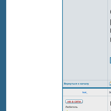
Вернуться к началу
kot_
З
Любитель