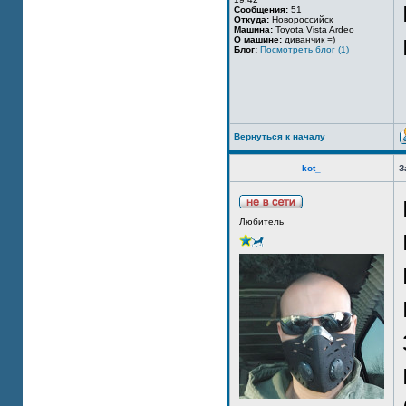
Сообщения:
51
Откуда:
Новороссийск
Машина:
Toyota Vista Ardeo
О машине:
диванчик =)
Блог:
Посмотреть блог (1)
Вернуться к началу
kot_
З
Любитель