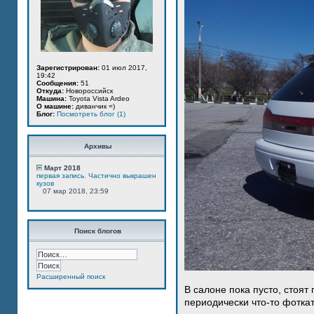
Зарегистрирован:
01 июл 2017,
19:42
Сообщения:
51
Откуда:
Новороссийск
Машина:
Toyota Vista Ardeo
О машине:
диванчик =)
Блог:
Посмотреть блог (1)
Архивы
Март 2018
первая запись. Частично выкрашен
кузов
07 мар 2018, 23:59
Поиск блогов
Расширенный поиск
В салоне пока пусто, стоят
периодически что-то фотка