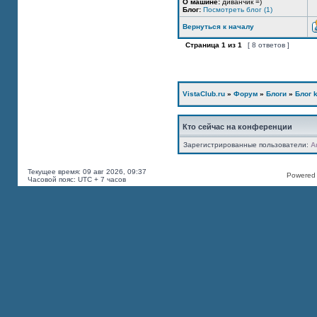
О машине:
диванчик =)
Блог:
Посмотреть блог (1)
Вернуться к началу
Страница
1
из
1
[ 8 ответов ]
VistaClub.ru
»
Форум
»
Блоги
»
Блог k
Кто сейчас на конференции
Зарегистрированные пользователи:
A
Текущее время: 09 авг 2026, 09:37
Powered b
Часовой пояс: UTC + 7 часов