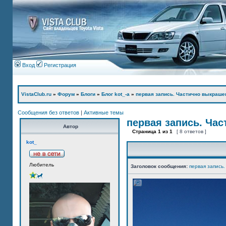
Вход
Регистрация
VistaClub.ru
»
Форум
»
Блоги
»
Блог kot_-а
»
первая запись. Частично выкраше
Сообщения без ответов
|
Активные темы
первая запись. Ча
Автор
Страница
1
из
1
[ 8 ответов ]
kot_
Любитель
Заголовок сообщения:
первая запись