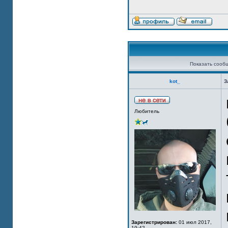
Показать сооб
kot_
З
Любитель
Зарегистрирован:
01 июл 2017,
19:42