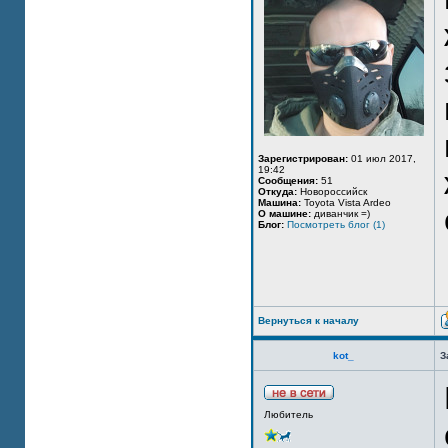
Зарегистрирован:
01 июл 2017,
19:42
Сообщения:
51
Откуда:
Новороссийск
Машина:
Toyota Vista Ardeo
О машине:
диванчик =)
Блог:
Посмотреть блог (1)
Вернуться к началу
kot_
З
Любитель