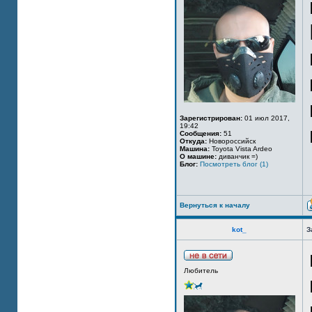
Зарегистрирован:
01 июл 2017,
19:42
Сообщения:
51
Откуда:
Новороссийск
Машина:
Toyota Vista Ardeo
О машине:
диванчик =)
Блог:
Посмотреть блог (1)
Вернуться к началу
kot_
З
Любитель