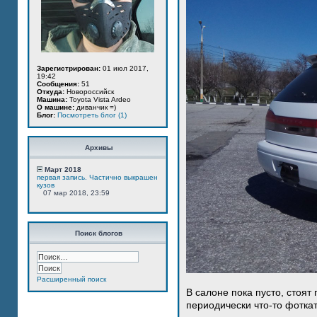
Зарегистрирован:
01 июл 2017,
19:42
Сообщения:
51
Откуда:
Новороссийск
Машина:
Toyota Vista Ardeo
О машине:
диванчик =)
Блог:
Посмотреть блог (1)
Архивы
Март 2018
первая запись. Частично выкрашен
кузов
07 мар 2018, 23:59
Поиск блогов
Расширенный поиск
В салоне пока пусто, стоят
периодически что-то фотка