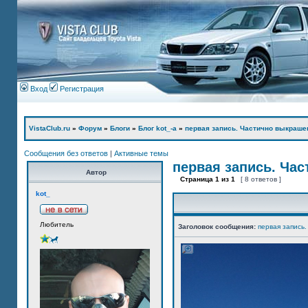
Вход
Регистрация
VistaClub.ru
»
Форум
»
Блоги
»
Блог kot_-а
»
первая запись. Частично выкраше
Сообщения без ответов
|
Активные темы
первая запись. Ча
Автор
Страница
1
из
1
[ 8 ответов ]
kot_
Любитель
Заголовок сообщения:
первая запись