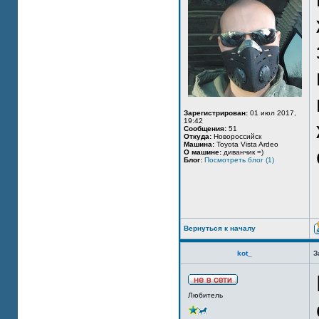
Зарегистрирован:
01 июл 2017,
19:42
Сообщения:
51
Откуда:
Новороссийск
Машина:
Toyota Vista Ardeo
О машине:
диванчик =)
Блог:
Посмотреть блог (1)
Вернуться к началу
kot_
З
Любитель