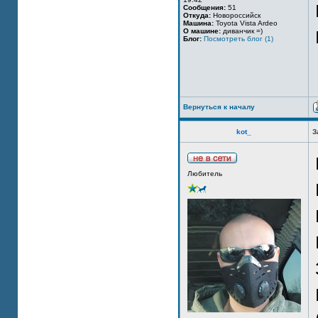
Сообщения:
51
Откуда:
Новороссийск
Машина:
Toyota Vista Ardeo
О машине:
диванчик =)
Блог:
Посмотреть блог (1)
Вернуться к началу
kot_
З
Любитель