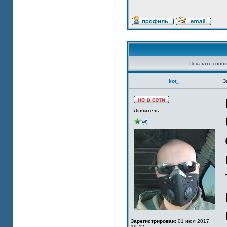
Показать сооб
kot_
З
Любитель
Зарегистрирован:
01 июл 2017,
19:42