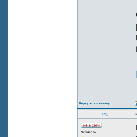
Вернуться к началу
kot_
З
Любитель