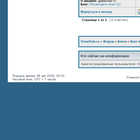
О машине:
диванчик =)
Блог:
Посмотреть блог (1)
Вернуться к началу
Страница
1
из
1
[ 8 ответов ]
VistaClub.ru
»
Форум
»
Блоги
»
Блог k
Кто сейчас на конференции
Зарегистрированные пользователи:
B
Текущее время: 08 авг 2026, 00:01
Powered b
Часовой пояс: UTC + 7 часов