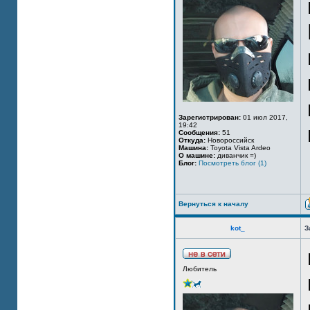
Зарегистрирован:
01 июл 2017,
19:42
Сообщения:
51
Откуда:
Новороссийск
Машина:
Toyota Vista Ardeo
О машине:
диванчик =)
Блог:
Посмотреть блог (1)
Вернуться к началу
kot_
З
Любитель