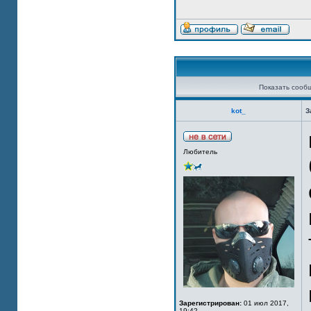
Показать сооб
kot_
З
Любитель
Зарегистрирован:
01 июл 2017,
19:42