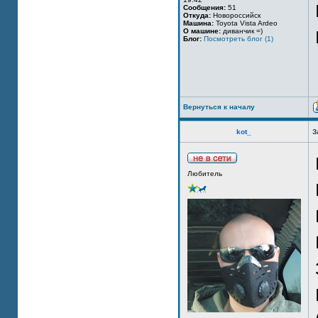
Сообщения:
51
Откуда:
Новороссийск
Машина:
Toyota Vista Ardeo
О машине:
диванчик =)
Блог:
Посмотреть блог (1)
Вернуться к началу
kot_
З
Любитель