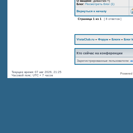
О машине:
диванчик =)
Блог:
Посмотреть блог (1)
Вернуться к началу
Страница
1
из
1
[ 8 ответов ]
VistaClub.ru
»
Форум
»
Блоги
»
Блог k
Кто сейчас на конференции
Зарегистрированные пользователи:
a
Текущее время: 07 авг 2026, 21:25
Powered b
Часовой пояс: UTC + 7 часов