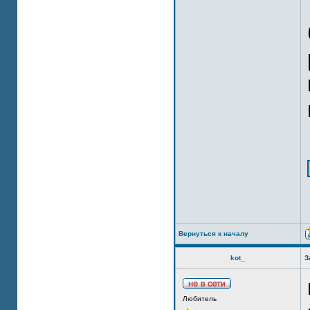
Вернуться к началу
kot_
З
Любитель