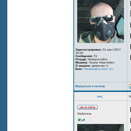
Зарегистрирован:
01 июл 2017,
19:42
Сообщения:
51
Откуда:
Новороссийск
Машина:
Toyota Vista Ardeo
О машине:
диванчик =)
Блог:
Посмотреть блог (1)
Вернуться к началу
kot_
З
Любитель