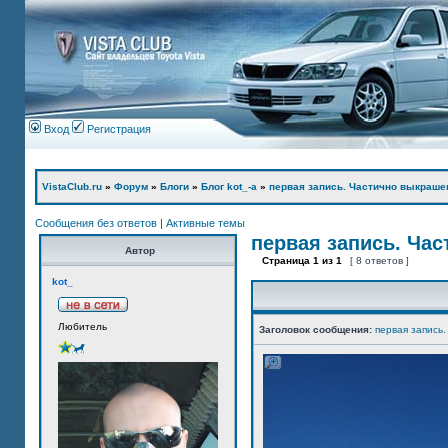
Вход
Регистрация
VistaClub.ru
»
Форум
»
Блоги
»
Блог kot_-а
»
первая запись. Частично выкраше
Сообщения без ответов
|
Активные темы
первая запись. Ча
Автор
Страница
1
из
1
[ 8 ответов ]
kot_
Любитель
Заголовок сообщения:
первая запись