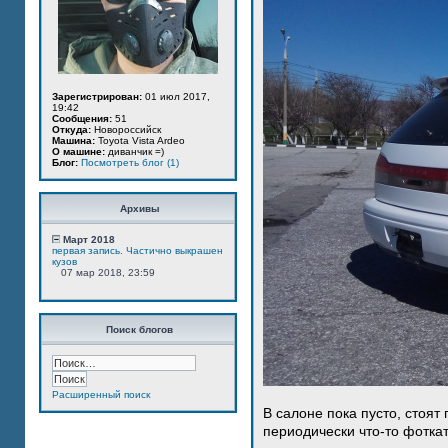
Зарегистрирован:
01 июл 2017,
19:42
Сообщения:
51
Откуда:
Новороссийск
Машина:
Toyota Vista Ardeo
О машине:
диванчик =)
Блог:
Посмотреть блог (1)
Архивы
Март 2018
первая запись. Частично выкрашен
кузов
07 мар 2018, 23:59
Поиск блогов
Расширенный поиск
В салоне пока пусто, стоят
периодически что-то фотка