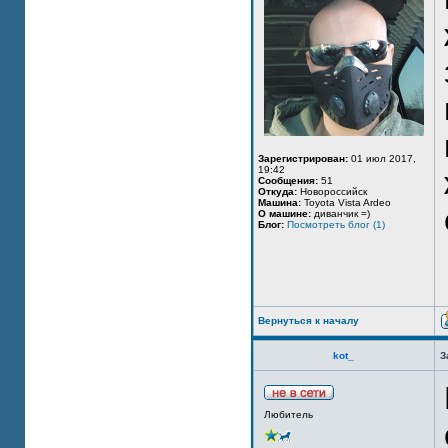
Зарегистрирован:
01 июл 2017,
19:42
Сообщения:
51
Откуда:
Новороссийск
Машина:
Toyota Vista Ardeo
О машине:
диванчик =)
Блог:
Посмотреть блог (1)
Вернуться к началу
kot_
З
Любитель