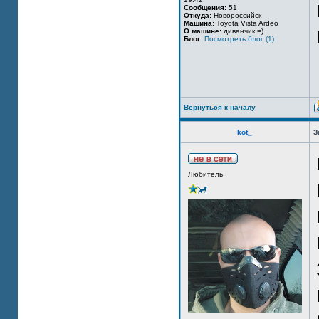
Сообщения:
51
Откуда:
Новороссийск
Машина:
Toyota Vista Ardeo
О машине:
диванчик =)
Блог:
Посмотреть блог (1)
Вернуться к началу
kot_
З
Любитель