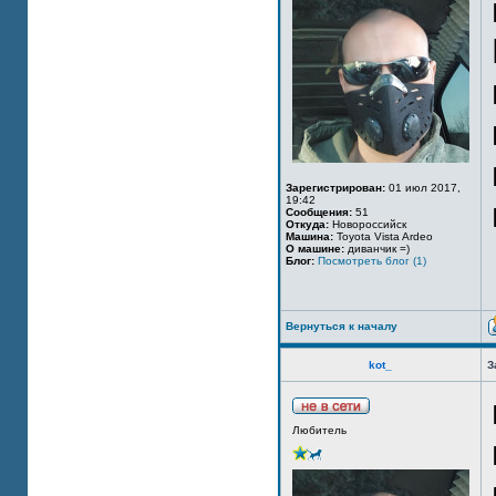
Зарегистрирован:
01 июл 2017,
19:42
Сообщения:
51
Откуда:
Новороссийск
Машина:
Toyota Vista Ardeo
О машине:
диванчик =)
Блог:
Посмотреть блог (1)
Вернуться к началу
kot_
З
Любитель