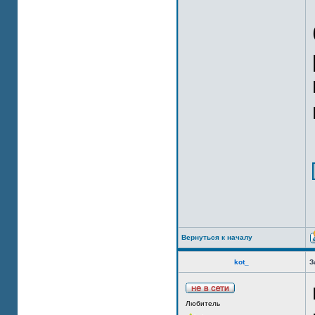
Вернуться к началу
kot_
З
Любитель