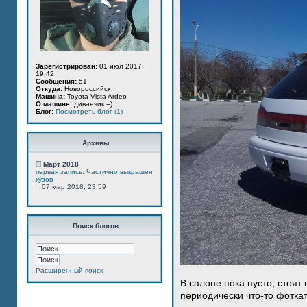
Зарегистрирован:
01 июл 2017,
19:42
Сообщения:
51
Откуда:
Новороссийск
Машина:
Toyota Vista Ardeo
О машине:
диванчик =)
Блог:
Посмотреть блог (1)
Архивы
Март 2018
первая запись. Частично выкрашен
кузов
07 мар 2018, 23:59
Поиск блогов
Расширенный поиск
В салоне пока пусто, стоят
периодически что-то фотка