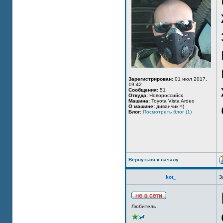
Зарегистрирован:
01 июл 2017,
19:42
Сообщения:
51
Откуда:
Новороссийск
Машина:
Toyota Vista Ardeo
О машине:
диванчик =)
Блог:
Посмотреть блог (1)
Вернуться к началу
kot_
З
Любитель