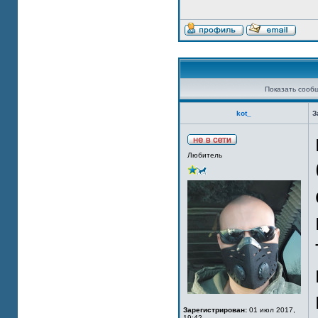
Показать сооб
kot_
З
Любитель
Зарегистрирован:
01 июл 2017,
19:42