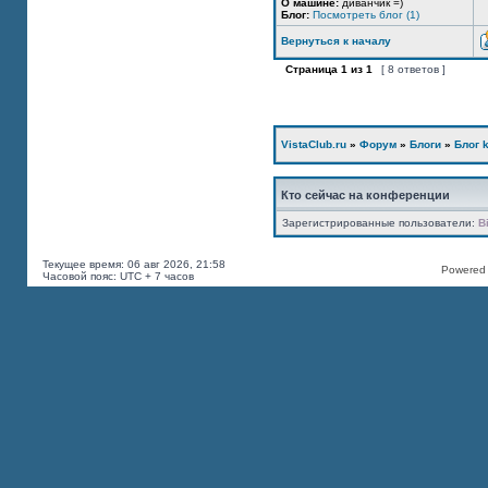
О машине:
диванчик =)
Блог:
Посмотреть блог (1)
Вернуться к началу
Страница
1
из
1
[ 8 ответов ]
VistaClub.ru
»
Форум
»
Блоги
»
Блог k
Кто сейчас на конференции
Зарегистрированные пользователи:
B
Текущее время: 06 авг 2026, 21:58
Powered b
Часовой пояс: UTC + 7 часов