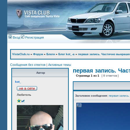
Вход
Регистрация
VistaClub.ru
»
Форум
»
Блоги
»
Блог kot_-а
»
первая запись. Частично выкраше
Сообщения без ответов
|
Активные темы
первая запись. Ча
Автор
Страница
1
из
1
[ 8 ответов ]
kot_
Любитель
Заголовок сообщения:
первая запись