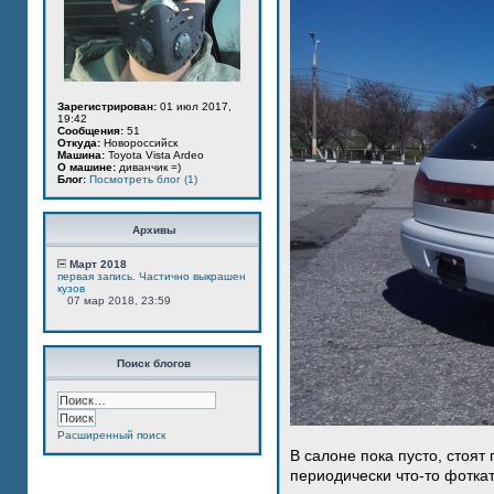
Зарегистрирован:
01 июл 2017,
19:42
Сообщения:
51
Откуда:
Новороссийск
Машина:
Toyota Vista Ardeo
О машине:
диванчик =)
Блог:
Посмотреть блог (1)
Архивы
Март 2018
первая запись. Частично выкрашен
кузов
07 мар 2018, 23:59
Поиск блогов
Расширенный поиск
В салоне пока пусто, стоят
периодически что-то фотка