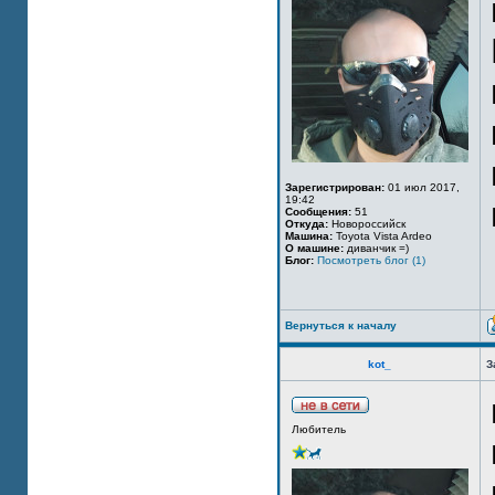
Зарегистрирован:
01 июл 2017,
19:42
Сообщения:
51
Откуда:
Новороссийск
Машина:
Toyota Vista Ardeo
О машине:
диванчик =)
Блог:
Посмотреть блог (1)
Вернуться к началу
kot_
З
Любитель