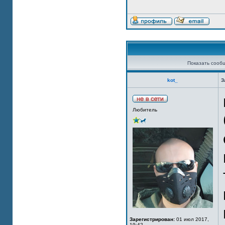
Показать сооб
kot_
З
Любитель
Зарегистрирован:
01 июл 2017,
19:42