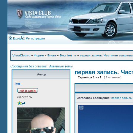
Вход
Регистрация
VistaClub.ru
»
Форум
»
Блоги
»
Блог kot_-а
»
первая запись. Частично выкраше
Сообщения без ответов
|
Активные темы
первая запись. Ча
Автор
Страница
1
из
1
[ 8 ответов ]
kot_
Любитель
Заголовок сообщения:
первая запись