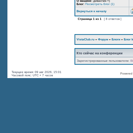
О машине:
диванчик =)
Блог:
Посмотреть блог (1)
Вернуться к началу
Страница
1
из
1
[ 8 ответов ]
VistaClub.ru
»
Форум
»
Блоги
»
Блог k
Кто сейчас на конференции
Зарегистрированные пользователи:
B
Текущее время: 09 авг 2026, 15:01
Powered b
Часовой пояс: UTC + 7 часов