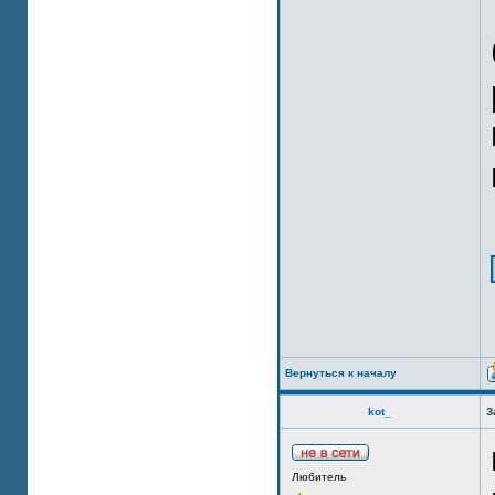
Вернуться к началу
kot_
З
Любитель