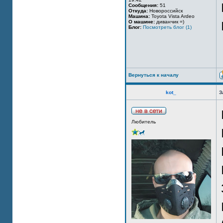
Сообщения:
51
Откуда:
Новороссийск
Машина:
Toyota Vista Ardeo
О машине:
диванчик =)
Блог:
Посмотреть блог (1)
Вернуться к началу
kot_
З
Любитель