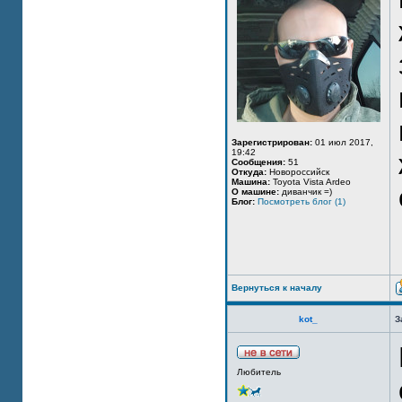
Зарегистрирован:
01 июл 2017,
19:42
Сообщения:
51
Откуда:
Новороссийск
Машина:
Toyota Vista Ardeo
О машине:
диванчик =)
Блог:
Посмотреть блог (1)
Вернуться к началу
kot_
З
Любитель