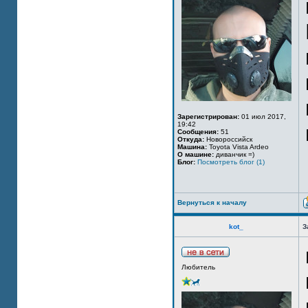
Зарегистрирован:
01 июл 2017,
19:42
Сообщения:
51
Откуда:
Новороссийск
Машина:
Toyota Vista Ardeo
О машине:
диванчик =)
Блог:
Посмотреть блог (1)
Вернуться к началу
kot_
З
Любитель