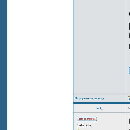
Вернуться к началу
kot_
З
Любитель