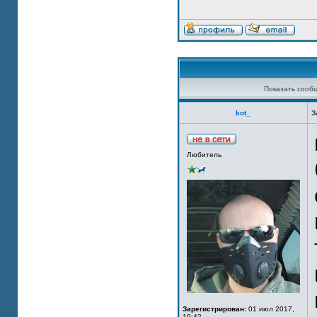
Показать сооб
kot_
З
Любитель
Зарегистрирован:
01 июл 2017,
19:42