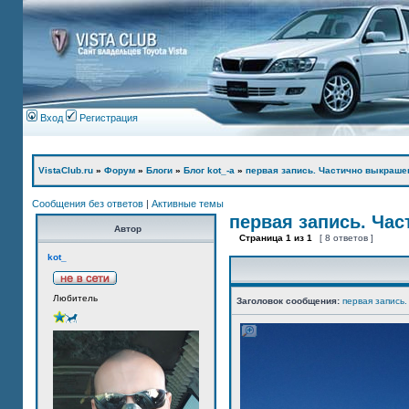
Вход
Регистрация
VistaClub.ru
»
Форум
»
Блоги
»
Блог kot_-а
»
первая запись. Частично выкраше
Сообщения без ответов
|
Активные темы
первая запись. Ча
Автор
Страница
1
из
1
[ 8 ответов ]
kot_
Любитель
Заголовок сообщения:
первая запись