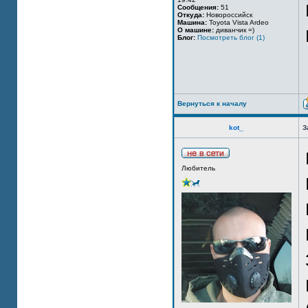
Сообщения:
51
Откуда:
Новороссийск
Машина:
Toyota Vista Ardeo
О машине:
диванчик =)
Блог:
Посмотреть блог (1)
Вернуться к началу
kot_
З
Любитель