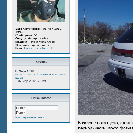
Зарегистрирован:
01 июл 2017,
19:42
Сообщения:
51
Откуда:
Новороссийск
Машина:
Toyota Vista Ardeo
О машине:
диванчик =)
Блог:
Посмотреть блог (1)
Архивы
Март 2018
первая запись. Частично выкрашен
кузов
07 мар 2018, 23:59
Поиск блогов
Расширенный поиск
В салоне пока пусто, стоят
периодически что-то фотка