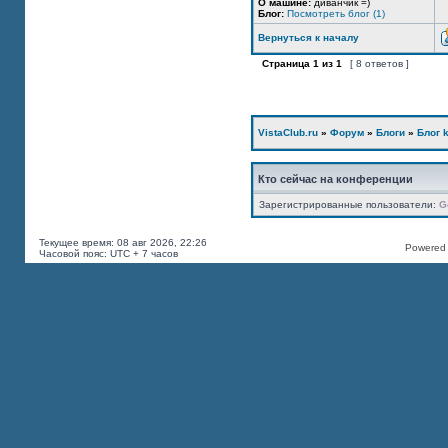
О машине:
диванчик =)
Блог:
Посмотреть блог (1)
Вернуться к началу
Страница
1
из
1
[ 8 ответов ]
VistaClub.ru
»
Форум
»
Блоги
»
Блог k
Кто сейчас на конференции
Зарегистрированные пользователи:
G
Текущее время: 08 авг 2026, 22:26
Powered b
Часовой пояс: UTC + 7 часов