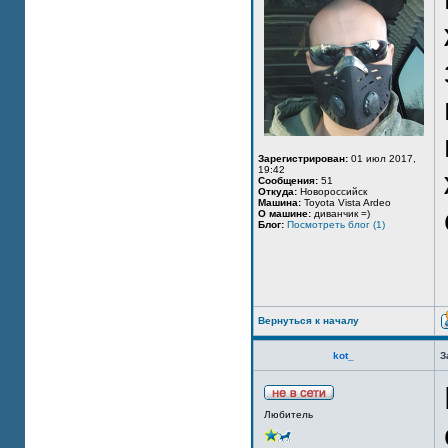
Зарегистрирован:
01 июл 2017,
19:42
Сообщения:
51
Откуда:
Новороссийск
Машина:
Toyota Vista Ardeo
О машине:
диванчик =)
Блог:
Посмотреть блог (1)
Вернуться к началу
kot_
З
Любитель