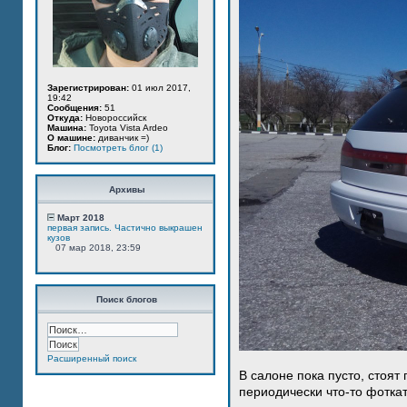
Зарегистрирован:
01 июл 2017,
19:42
Сообщения:
51
Откуда:
Новороссийск
Машина:
Toyota Vista Ardeo
О машине:
диванчик =)
Блог:
Посмотреть блог (1)
Архивы
Март 2018
первая запись. Частично выкрашен
кузов
07 мар 2018, 23:59
Поиск блогов
Расширенный поиск
В салоне пока пусто, стоят
периодически что-то фотка