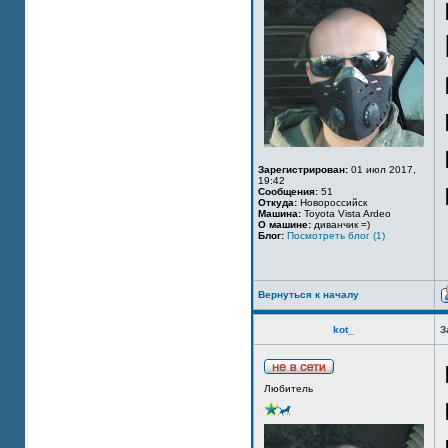
Зарегистрирован:
01 июл 2017,
19:42
Сообщения:
51
Откуда:
Новороссийск
Машина:
Toyota Vista Ardeo
О машине:
диванчик =)
Блог:
Посмотреть блог (1)
Вернуться к началу
kot_
З
Любитель