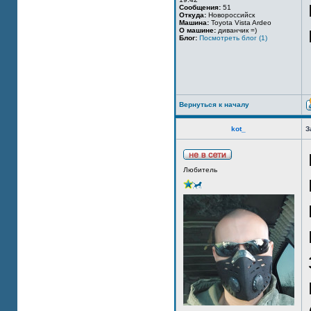
Сообщения:
51
Откуда:
Новороссийск
Машина:
Toyota Vista Ardeo
О машине:
диванчик =)
Блог:
Посмотреть блог (1)
Вернуться к началу
kot_
З
Любитель