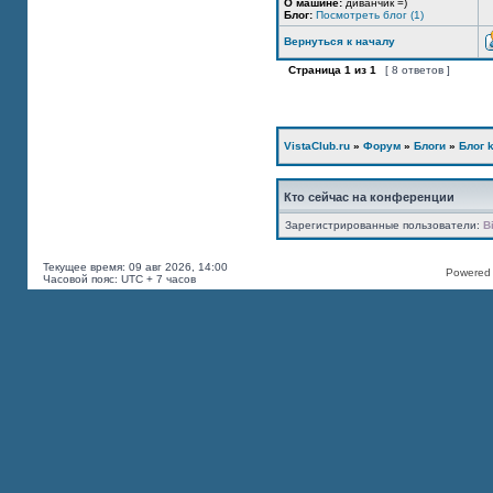
О машине:
диванчик =)
Блог:
Посмотреть блог (1)
Вернуться к началу
Страница
1
из
1
[ 8 ответов ]
VistaClub.ru
»
Форум
»
Блоги
»
Блог k
Кто сейчас на конференции
Зарегистрированные пользователи:
B
Текущее время: 09 авг 2026, 14:00
Powered b
Часовой пояс: UTC + 7 часов