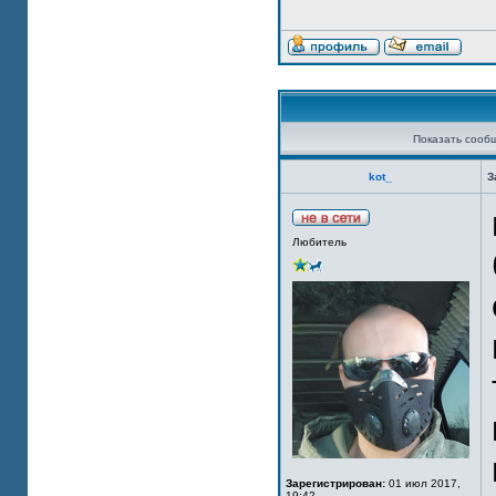
Показать сооб
kot_
З
Любитель
Зарегистрирован:
01 июл 2017,
19:42