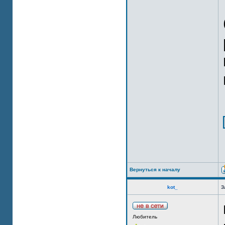
Вернуться к началу
kot_
З
Любитель