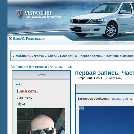
Вход
Регистрация
VistaClub.ru
»
Форум
»
Блоги
»
Блог kot_-а
»
первая запись. Частично выкраше
Сообщения без ответов
|
Активные темы
первая запись. Ча
Автор
Страница
1
из
1
[ 8 ответов ]
kot_
Любитель
Заголовок сообщения:
первая запись