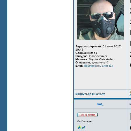
Зарегистрирован:
01 июл 2017,
19:42
Сообщения:
51
Откуда:
Новороссийск
Машина:
Toyota Vista Ardeo
О машине:
диванчик =)
Блог:
Посмотреть блог (1)
Вернуться к началу
kot_
З
Любитель