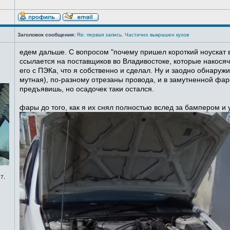
Заголовок сообщения:
Re: первая запись. Частично выкрашен кузов
едем дальше. С вопросом "почему пришел короткий ноускат в
ссылается на поставщиков во Владивостоке, которые накосячи
его с ПЭКа, что я собственно и сделал. Ну и заодно обнаруж
мутная), по-разному отрезаны провода, и в замутненной фаре
предъявишь, но осадочек таки остался.
фары до того, как я их снял полностью вслед за бампером и
7,