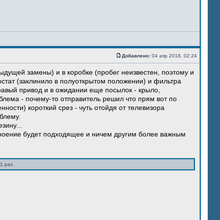
Добавлено:
04 апр 2018, 02:24
ыдущей замены) и в коробке (пробег неизвестен, поэтому и
остат (заклинило в полуоткрытом положении) и фильтра
правый привод и в ожидании еще посылок - крыло,
блема - почему-то отправитель решил что прям вот по
нности) короткий срез - чуть отойдя от телевизора
блему.
зину...
троение будет подходящее и ничем другим более важным
1 раз.