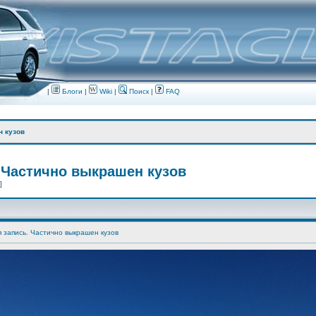
|
Блоги
|
Wiki
|
Поиск
|
FAQ
н кузов
 Частично выкрашен кузов
 ]
я запись. Частично выкрашен кузов