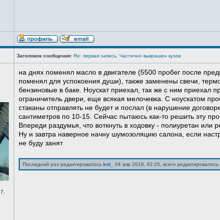
Заголовок сообщения:
Re: первая запись. Частично выкрашен кузов
на днях поменял масло в двигателе (5500 пробег после пред
поменял для успокоения души), также заменены свечи, терм
бензиновые в баке. Ноускат приехал, так же с ним приехал 
ограничитель двери, еще всякая мелочевка. С ноускатом про
стаканы отправлять не будет и послал (в нарушение договоре
сантиметров по 10-15. Сейчас пытаюсь как-то решить эту про
Впереди раздумья, что воткнуть в ходовку - полиуретан или ре
Ну и завтра наверное начну шумозоляцию салона, если нас
не буду занят
Последний раз редактировалось
kot_
04 апр 2018, 02:25, всего редактировалось 
7,