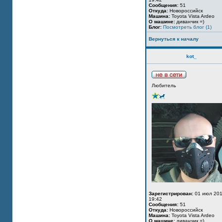
Сообщения:
51
Откуда:
Новороссийск
Машина:
Toyota Vista Ardeo
О машине:
диванчик =)
Блог:
Посмотреть блог (1)
Вернуться к началу
kot_
Любитель
Зарегистрирован:
01 июл 201
19:42
Сообщения:
51
Откуда:
Новороссийск
Машина:
Toyota Vista Ardeo
О машине:
диванчик =)