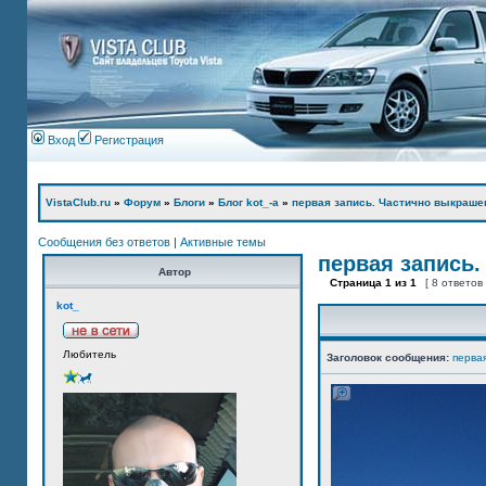
Вход
Регистрация
VistaClub.ru
»
Форум
»
Блоги
»
Блог kot_-а
»
первая запись. Частично выкраше
Сообщения без ответов
|
Активные темы
первая запись.
Автор
Страница
1
из
1
[ 8 ответов
kot_
Любитель
Заголовок сообщения:
перва