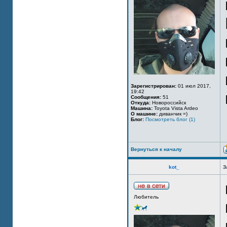
Зарегистрирован:
01 июл 2017,
19:42
Сообщения:
51
Откуда:
Новороссийск
Машина:
Toyota Vista Ardeo
О машине:
диванчик =)
Блог:
Посмотреть блог (1)
Вернуться к началу
kot_
З
Любитель