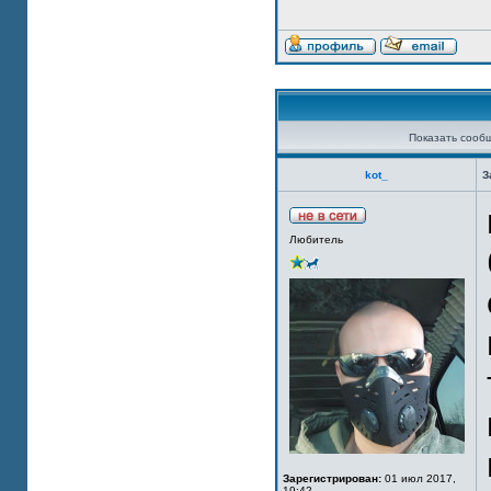
Показать сооб
kot_
З
Любитель
Зарегистрирован:
01 июл 2017,
19:42