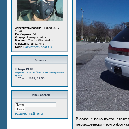
Зарегистрирован:
01 июл 2017,
19:42
Сообщения:
51
Откуда:
Новороссийск
Машина:
Toyota Vista Ardeo
О машине:
диванчик =)
Блог:
Посмотреть блог (1)
Архивы
Март 2018
первая запись. Частично выкрашен
кузов
07 мар 2018, 23:59
Поиск блогов
Расширенный поиск
В салоне пока пусто, стоят
периодически что-то фотка