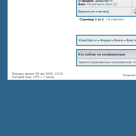
О машине:
диванчик =)
Блог:
Посмотреть блог (1)
Вернуться к началу
Страница
1
из
1
[ 8 ответов ]
VistaClub.ru
»
Форум
»
Блоги
»
Блог k
Кто сейчас на конференции
Зарегистрированные пользователи:
A
Текущее время: 09 авг 2026, 15:22
Powered b
Часовой пояс: UTC + 7 часов