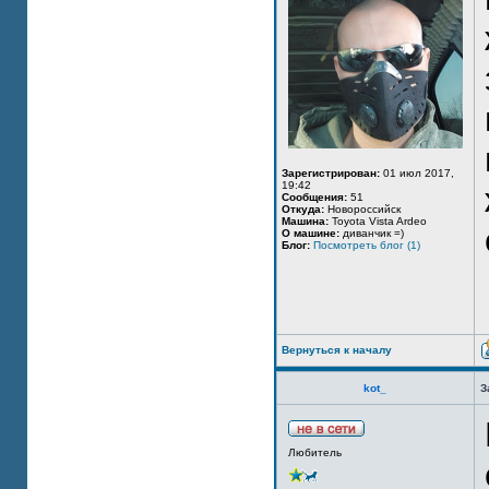
Зарегистрирован:
01 июл 2017,
19:42
Сообщения:
51
Откуда:
Новороссийск
Машина:
Toyota Vista Ardeo
О машине:
диванчик =)
Блог:
Посмотреть блог (1)
Вернуться к началу
kot_
З
Любитель