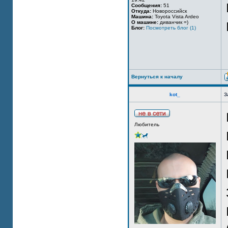
Сообщения:
51
Откуда:
Новороссийск
Машина:
Toyota Vista Ardeo
О машине:
диванчик =)
Блог:
Посмотреть блог (1)
Вернуться к началу
kot_
З
Любитель