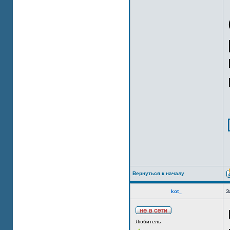
Вернуться к началу
kot_
З
Любитель