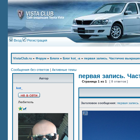
Вход
Регистрация
VistaClub.ru
»
Форум
»
Блоги
»
Блог kot_-а
»
первая запись. Частично выкраше
Сообщения без ответов
|
Активные темы
первая запись. Ча
Автор
Страница
1
из
1
[ 8 ответов ]
kot_
Любитель
Заголовок сообщения:
первая запись