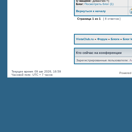
О машине:
диванчик =)
Блог:
Посмотреть блог (1)
Вернуться к началу
Страница
1
из
1
[ 8 ответов ]
VistaClub.ru
»
Форум
»
Блоги
»
Блог k
Кто сейчас на конференции
Зарегистрированные пользователи:
A
Текущее время: 09 авг 2026, 16:59
Powered b
Часовой пояс: UTC + 7 часов