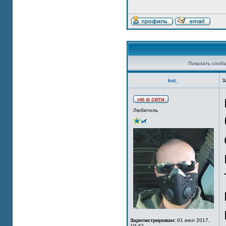
Показать сооб
kot_
З
Любитель
Зарегистрирован:
01 июл 2017,
19:42