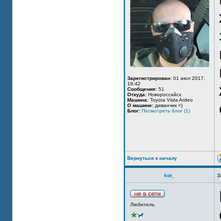
Зарегистрирован:
01 июл 2017,
19:42
Сообщения:
51
Откуда:
Новороссийск
Машина:
Toyota Vista Ardeo
О машине:
диванчик =)
Блог:
Посмотреть блог (1)
Вернуться к началу
kot_
З
Любитель