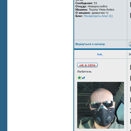
Сообщения:
51
Откуда:
Новороссийск
Машина:
Toyota Vista Ardeo
О машине:
диванчик =)
Блог:
Посмотреть блог (1)
Вернуться к началу
kot_
З
Любитель