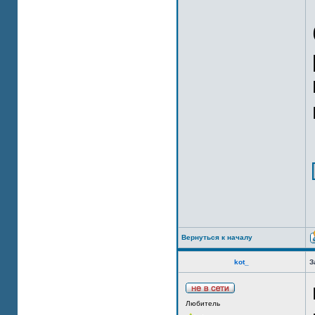
Вернуться к началу
kot_
З
Любитель