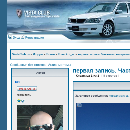
Вход
Регистрация
VistaClub.ru
»
Форум
»
Блоги
»
Блог kot_-а
»
первая запись. Частично выкраше
Сообщения без ответов
|
Активные темы
первая запись. Ча
Автор
Страница
1
из
1
[ 8 ответов ]
kot_
Любитель
Заголовок сообщения:
первая запись