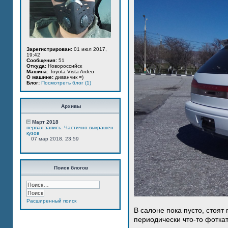
Зарегистрирован:
01 июл 2017,
19:42
Сообщения:
51
Откуда:
Новороссийск
Машина:
Toyota Vista Ardeo
О машине:
диванчик =)
Блог:
Посмотреть блог (1)
Архивы
Март 2018
первая запись. Частично выкрашен
кузов
07 мар 2018, 23:59
Поиск блогов
Расширенный поиск
В салоне пока пусто, стоят
периодически что-то фотка