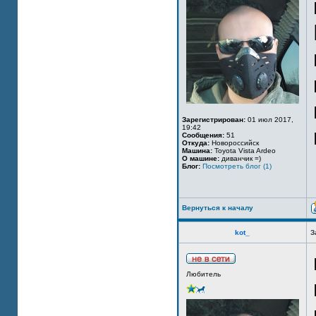
Зарегистрирован:
01 июл 2017,
19:42
Сообщения:
51
Откуда:
Новороссийск
Машина:
Toyota Vista Ardeo
О машине:
диванчик =)
Блог:
Посмотреть блог (1)
Вернуться к началу
kot_
З
Любитель