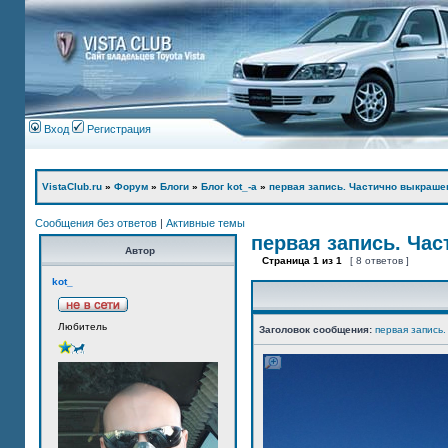
Вход
Регистрация
VistaClub.ru
»
Форум
»
Блоги
»
Блог kot_-а
»
первая запись. Частично выкраше
Сообщения без ответов
|
Активные темы
первая запись. Ча
Автор
Страница
1
из
1
[ 8 ответов ]
kot_
Любитель
Заголовок сообщения:
первая запись