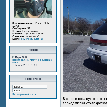
Зарегистрирован:
01 июл 2017,
19:42
Сообщения:
51
Откуда:
Новороссийск
Машина:
Toyota Vista Ardeo
О машине:
диванчик =)
Блог:
Посмотреть блог (1)
Архивы
Март 2018
первая запись. Частично выкрашен
кузов
07 мар 2018, 23:59
Поиск блогов
Расширенный поиск
В салоне пока пусто, стоят
периодически что-то фотка