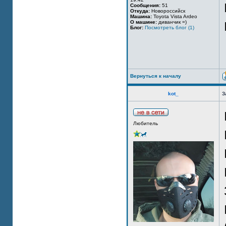
Сообщения:
51
Откуда:
Новороссийск
Машина:
Toyota Vista Ardeo
О машине:
диванчик =)
Блог:
Посмотреть блог (1)
Вернуться к началу
kot_
З
Любитель