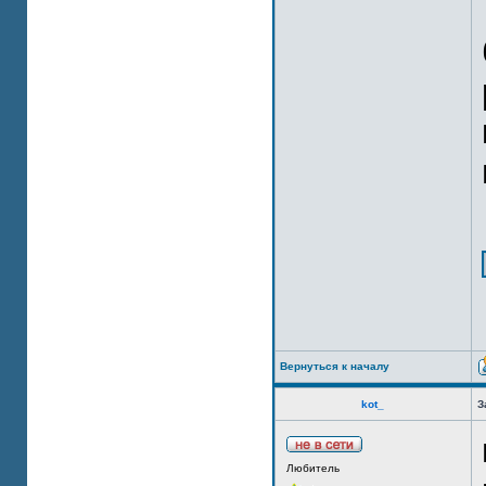
Вернуться к началу
kot_
З
Любитель