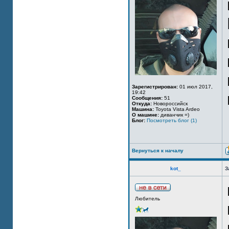
Зарегистрирован:
01 июл 2017,
19:42
Сообщения:
51
Откуда:
Новороссийск
Машина:
Toyota Vista Ardeo
О машине:
диванчик =)
Блог:
Посмотреть блог (1)
Вернуться к началу
kot_
З
Любитель