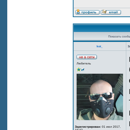
Показать сооб
kot_
З
Любитель
Зарегистрирован:
01 июл 2017,
19:42