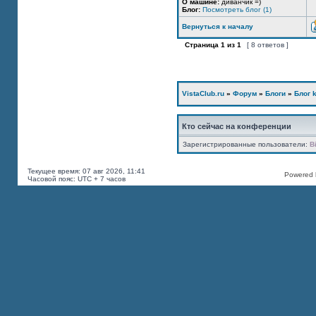
О машине:
диванчик =)
Блог:
Посмотреть блог (1)
Вернуться к началу
Страница
1
из
1
[ 8 ответов ]
VistaClub.ru
»
Форум
»
Блоги
»
Блог k
Кто сейчас на конференции
Зарегистрированные пользователи:
B
Текущее время: 07 авг 2026, 11:41
Powered b
Часовой пояс: UTC + 7 часов