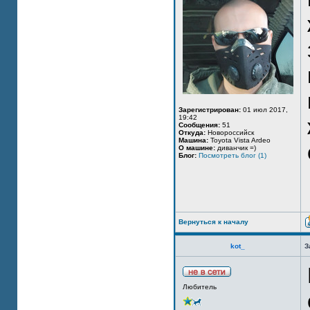
Зарегистрирован:
01 июл 2017,
19:42
Сообщения:
51
Откуда:
Новороссийск
Машина:
Toyota Vista Ardeo
О машине:
диванчик =)
Блог:
Посмотреть блог (1)
Вернуться к началу
kot_
З
Любитель