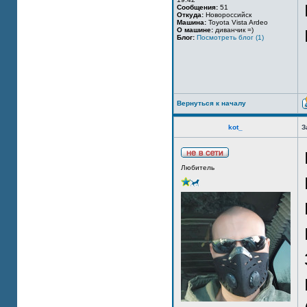
Сообщения:
51
Откуда:
Новороссийск
Машина:
Toyota Vista Ardeo
О машине:
диванчик =)
Блог:
Посмотреть блог (1)
Вернуться к началу
kot_
З
Любитель