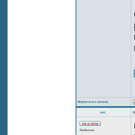
Вернуться к началу
kot_
З
Любитель