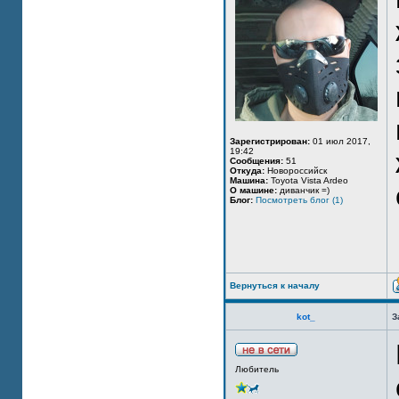
Зарегистрирован:
01 июл 2017,
19:42
Сообщения:
51
Откуда:
Новороссийск
Машина:
Toyota Vista Ardeo
О машине:
диванчик =)
Блог:
Посмотреть блог (1)
Вернуться к началу
kot_
З
Любитель