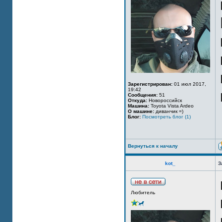
Зарегистрирован:
01 июл 2017,
19:42
Сообщения:
51
Откуда:
Новороссийск
Машина:
Toyota Vista Ardeo
О машине:
диванчик =)
Блог:
Посмотреть блог (1)
Вернуться к началу
kot_
З
Любитель