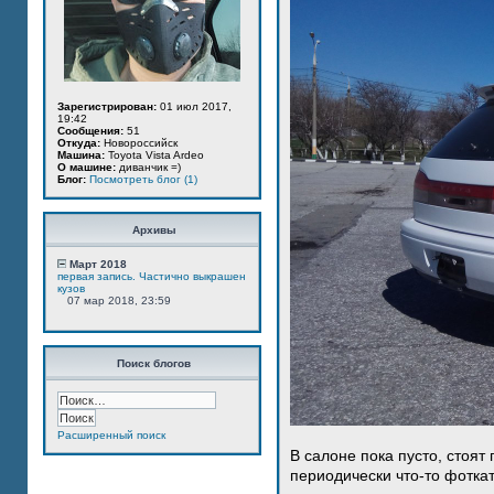
Зарегистрирован:
01 июл 2017,
19:42
Сообщения:
51
Откуда:
Новороссийск
Машина:
Toyota Vista Ardeo
О машине:
диванчик =)
Блог:
Посмотреть блог (1)
Архивы
Март 2018
первая запись. Частично выкрашен
кузов
07 мар 2018, 23:59
Поиск блогов
Расширенный поиск
В салоне пока пусто, стоят
периодически что-то фотка