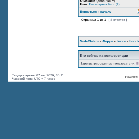
О машине:
диванчик =)
Блог:
Посмотреть блог (1)
Вернуться к началу
Страница
1
из
1
[ 8 ответов ]
VistaClub.ru
»
Форум
»
Блоги
»
Блог k
Кто сейчас на конференции
Зарегистрированные пользователи:
B
Текущее время: 07 авг 2026, 06:11
Powered b
Часовой пояс: UTC + 7 часов