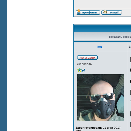
Показать сооб
kot_
З
Любитель
Зарегистрирован:
01 июл 2017,
19:42