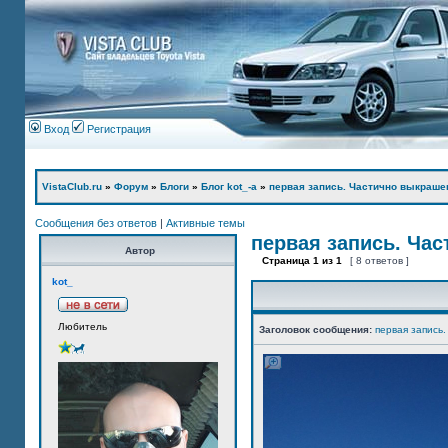
Вход
Регистрация
VistaClub.ru
»
Форум
»
Блоги
»
Блог kot_-а
»
первая запись. Частично выкраше
Сообщения без ответов
|
Активные темы
первая запись. Ча
Автор
Страница
1
из
1
[ 8 ответов ]
kot_
Любитель
Заголовок сообщения:
первая запись