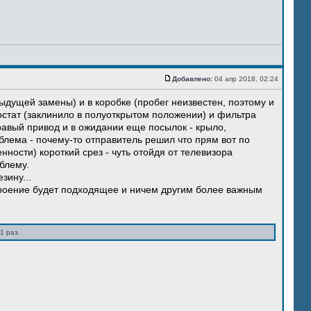
Добавлено:
04 апр 2018, 02:24
ыдущей замены) и в коробке (пробег неизвестен, поэтому и
остат (заклинило в полуоткрытом положении) и фильтра
правый привод и в ожидании еще посылок - крыло,
блема - почему-то отправитель решил что прям вот по
нности) короткий срез - чуть отойдя от телевизора
блему.
зину...
троение будет подходящее и ничем другим более важным
1 раз.