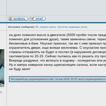
Заголовок сообщения:
Re: первая запись. Частично выкрашен кузов
на днях поменял масло в двигателе (5500 пробег после пред
поменял для успокоения души), также заменены свечи, терм
бензиновые в баке. Ноускат приехал, так же с ним приехал 
ограничитель двери, еще всякая мелочевка. С ноускатом про
стаканы отправлять не будет и послал (в нарушение договоре
сантиметров по 10-15. Сейчас пытаюсь как-то решить эту про
Впереди раздумья, что воткнуть в ходовку - полиуретан или ре
Ну и завтра наверное начну шумозоляцию салона, если нас
не буду занят
Последний раз редактировалось
kot_
04 апр 2018, 02:25, всего редактировалось 
7,