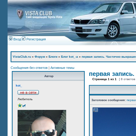
Вход
Регистрация
VistaClub.ru
»
Форум
»
Блоги
»
Блог kot_-а
»
первая запись. Частично выкраше
Сообщения без ответов
|
Активные темы
первая запись.
Автор
Страница
1
из
1
[ 8 ответов
kot_
Любитель
Заголовок сообщения:
перва