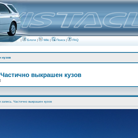
|
Блоги
|
Wiki
|
Поиск
|
FAQ
н кузов
 Частично выкрашен кузов
 ]
я запись. Частично выкрашен кузов