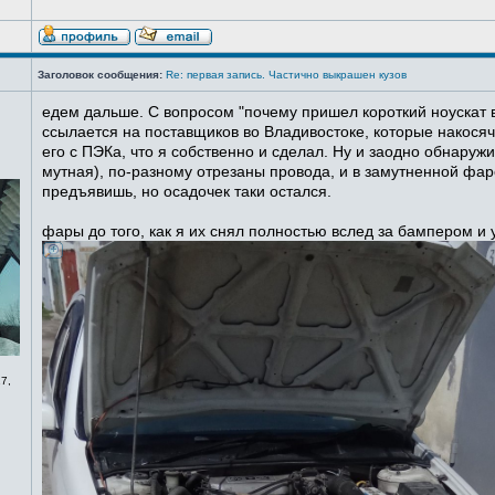
Заголовок сообщения:
Re: первая запись. Частично выкрашен кузов
едем дальше. С вопросом "почему пришел короткий ноускат в
ссылается на поставщиков во Владивостоке, которые накосячи
его с ПЭКа, что я собственно и сделал. Ну и заодно обнаруж
мутная), по-разному отрезаны провода, и в замутненной фаре
предъявишь, но осадочек таки остался.
фары до того, как я их снял полностью вслед за бампером и
7,