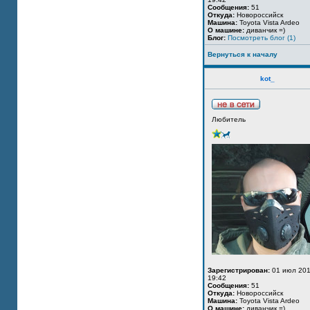
Сообщения:
51
Откуда:
Новороссийск
Машина:
Toyota Vista Ardeo
О машине:
диванчик =)
Блог:
Посмотреть блог (1)
Вернуться к началу
kot_
Любитель
Зарегистрирован:
01 июл 201
19:42
Сообщения:
51
Откуда:
Новороссийск
Машина:
Toyota Vista Ardeo
О машине:
диванчик =)