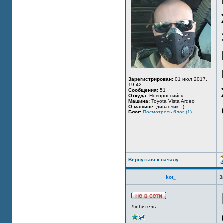
Зарегистрирован:
01 июл 2017,
19:42
Сообщения:
51
Откуда:
Новороссийск
Машина:
Toyota Vista Ardeo
О машине:
диванчик =)
Блог:
Посмотреть блог (1)
Вернуться к началу
kot_
З
Любитель