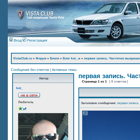
Вход
Регистрация
VistaClub.ru
»
Форум
»
Блоги
»
Блог kot_-а
»
первая запись. Частично выкраше
Сообщения без ответов
|
Активные темы
первая запись. Ча
Автор
Страница
1
из
1
[ 8 ответов ]
kot_
Любитель
Заголовок сообщения:
первая запись