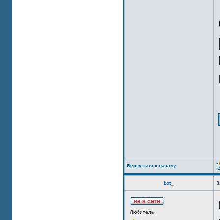
Вернуться к началу
kot_
З
Любитель