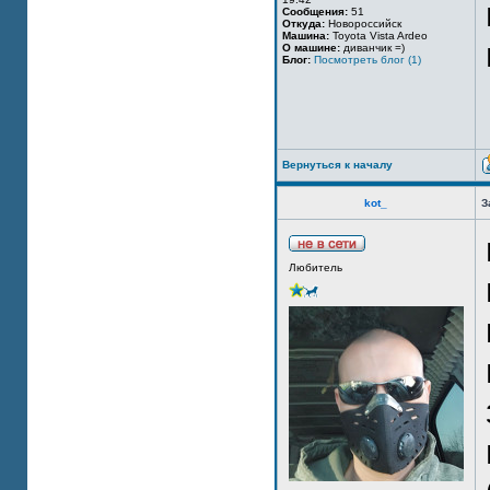
Сообщения:
51
Откуда:
Новороссийск
Машина:
Toyota Vista Ardeo
О машине:
диванчик =)
Блог:
Посмотреть блог (1)
Вернуться к началу
kot_
З
Любитель