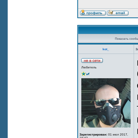
Показать сооб
kot_
З
Любитель
Зарегистрирован:
01 июл 2017,
19:42