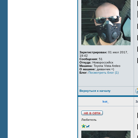
Зарегистрирован:
01 июл 2017,
19:42
Сообщения:
51
Откуда:
Новороссийск
Машина:
Toyota Vista Ardeo
О машине:
диванчик =)
Блог:
Посмотреть блог (1)
Вернуться к началу
kot_
З
Любитель