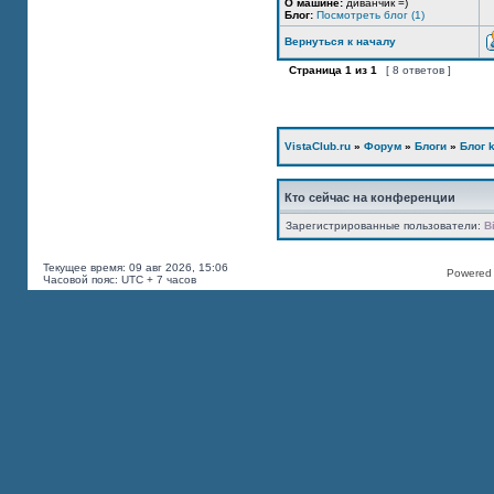
О машине:
диванчик =)
Блог:
Посмотреть блог (1)
Вернуться к началу
Страница
1
из
1
[ 8 ответов ]
VistaClub.ru
»
Форум
»
Блоги
»
Блог k
Кто сейчас на конференции
Зарегистрированные пользователи:
B
Текущее время: 09 авг 2026, 15:06
Powered b
Часовой пояс: UTC + 7 часов