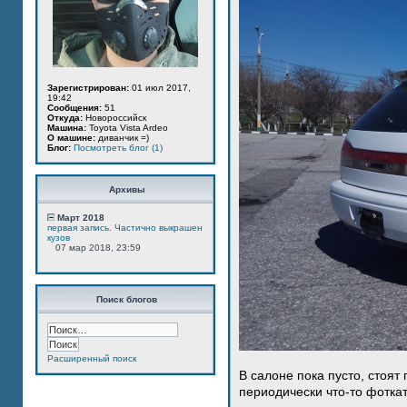
Зарегистрирован:
01 июл 2017,
19:42
Сообщения:
51
Откуда:
Новороссийск
Машина:
Toyota Vista Ardeo
О машине:
диванчик =)
Блог:
Посмотреть блог (1)
Архивы
Март 2018
первая запись. Частично выкрашен
кузов
07 мар 2018, 23:59
Поиск блогов
Расширенный поиск
В салоне пока пусто, стоят
периодически что-то фотка