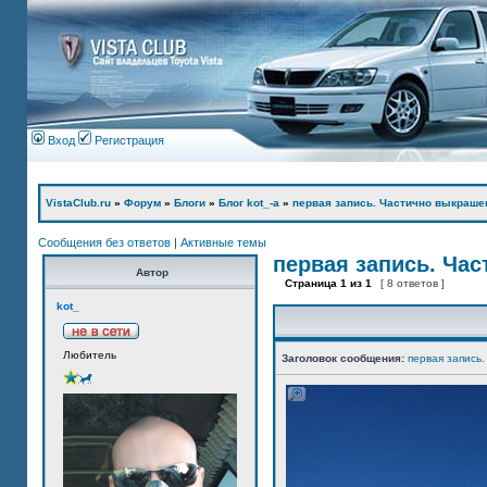
Вход
Регистрация
VistaClub.ru
»
Форум
»
Блоги
»
Блог kot_-а
»
первая запись. Частично выкраше
Сообщения без ответов
|
Активные темы
первая запись. Ча
Автор
Страница
1
из
1
[ 8 ответов ]
kot_
Любитель
Заголовок сообщения:
первая запись