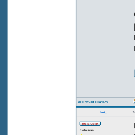
Вернуться к началу
kot_
З
Любитель