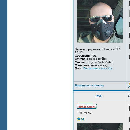
Зарегистрирован:
01 июл 2017,
19:42
Сообщения:
51
Откуда:
Новороссийск
Машина:
Toyota Vista Ardeo
О машине:
диванчик =)
Блог:
Посмотреть блог (1)
Вернуться к началу
kot_
З
Любитель