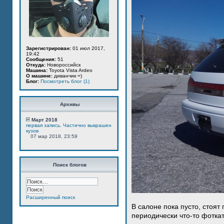
Зарегистрирован:
01 июл 2017,
19:42
Сообщения:
51
Откуда:
Новороссийск
Машина:
Toyota Vista Ardeo
О машине:
диванчик =)
Блог:
Посмотреть блог (1)
Архивы
Март 2018
первая запись. Частично выкрашен
кузов
07 мар 2018, 23:59
Поиск блогов
Расширенный поиск
В салоне пока пусто, стоят
периодически что-то фотка