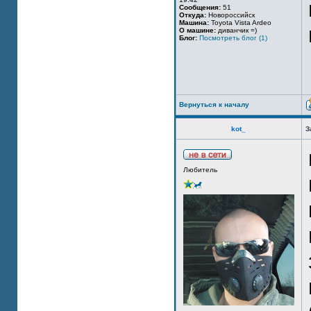
Сообщения:
51
Откуда:
Новороссийск
Машина:
Toyota Vista Ardeo
О машине:
диванчик =)
Блог:
Посмотреть блог (1)
Вернуться к началу
kot_
З
Любитель