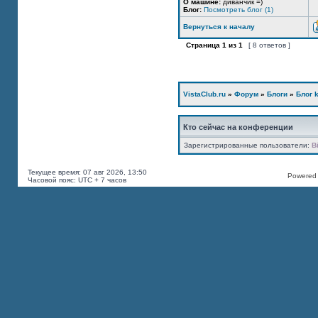
О машине:
диванчик =)
Блог:
Посмотреть блог (1)
Вернуться к началу
Страница
1
из
1
[ 8 ответов ]
VistaClub.ru
»
Форум
»
Блоги
»
Блог k
Кто сейчас на конференции
Зарегистрированные пользователи:
B
Текущее время: 07 авг 2026, 13:50
Powered b
Часовой пояс: UTC + 7 часов