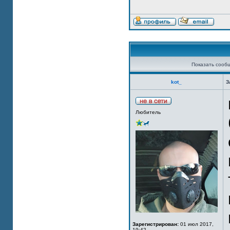
Показать сооб
kot_
З
Любитель
Зарегистрирован:
01 июл 2017,
19:42