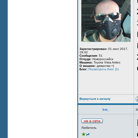
Зарегистрирован:
01 июл 2017,
19:42
Сообщения:
51
Откуда:
Новороссийск
Машина:
Toyota Vista Ardeo
О машине:
диванчик =)
Блог:
Посмотреть блог (1)
Вернуться к началу
kot_
З
Любитель