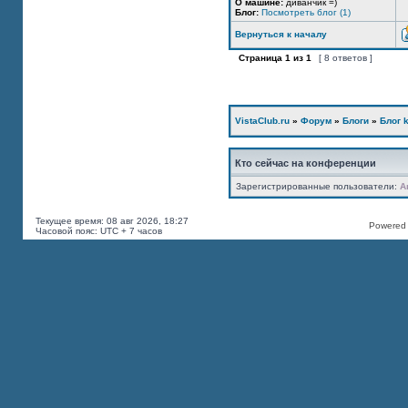
О машине:
диванчик =)
Блог:
Посмотреть блог (1)
Вернуться к началу
Страница
1
из
1
[ 8 ответов ]
VistaClub.ru
»
Форум
»
Блоги
»
Блог k
Кто сейчас на конференции
Зарегистрированные пользователи:
A
Текущее время: 08 авг 2026, 18:27
Powered b
Часовой пояс: UTC + 7 часов