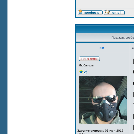
Показать сооб
kot_
З
Любитель
Зарегистрирован:
01 июл 2017,
19:42