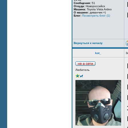
Сообщения:
51
Откуда:
Новороссийск
Машина:
Toyota Vista Ardeo
О машине:
диванчик =)
Блог:
Посмотреть блог (1)
Вернуться к началу
kot_
З
Любитель