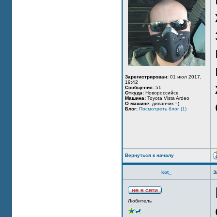
Зарегистрирован:
01 июл 2017,
19:42
Сообщения:
51
Откуда:
Новороссийск
Машина:
Toyota Vista Ardeo
О машине:
диванчик =)
Блог:
Посмотреть блог (1)
Вернуться к началу
kot_
З
Любитель