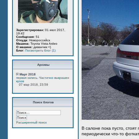
Зарегистрирован:
01 июл 2017,
19:42
Сообщения:
51
Откуда:
Новороссийск
Машина:
Toyota Vista Ardeo
О машине:
диванчик =)
Блог:
Посмотреть блог (1)
Архивы
Март 2018
первая запись. Частично выкрашен
кузов
07 мар 2018, 23:59
Поиск блогов
Расширенный поиск
В салоне пока пусто, стоят
периодически что-то фотка