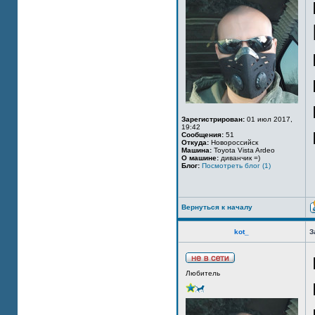
Зарегистрирован:
01 июл 2017,
19:42
Сообщения:
51
Откуда:
Новороссийск
Машина:
Toyota Vista Ardeo
О машине:
диванчик =)
Блог:
Посмотреть блог (1)
Вернуться к началу
kot_
З
Любитель