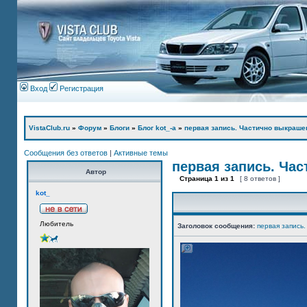
Вход
Регистрация
VistaClub.ru
»
Форум
»
Блоги
»
Блог kot_-а
»
первая запись. Частично выкраше
Сообщения без ответов
|
Активные темы
первая запись. Ча
Автор
Страница
1
из
1
[ 8 ответов ]
kot_
Любитель
Заголовок сообщения:
первая запись