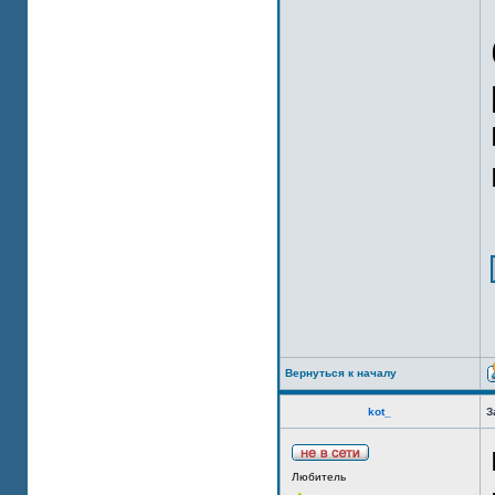
Вернуться к началу
kot_
З
Любитель