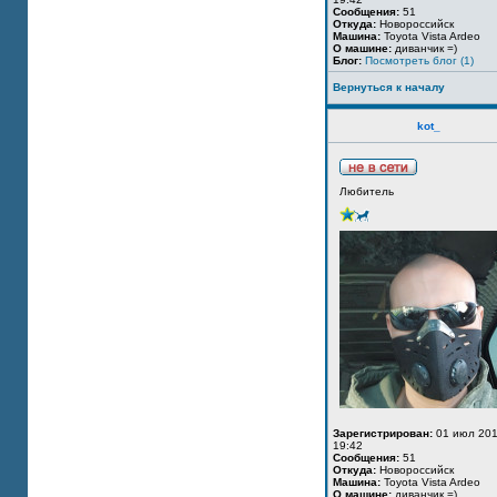
Сообщения:
51
Откуда:
Новороссийск
Машина:
Toyota Vista Ardeo
О машине:
диванчик =)
Блог:
Посмотреть блог (1)
Вернуться к началу
kot_
Любитель
Зарегистрирован:
01 июл 201
19:42
Сообщения:
51
Откуда:
Новороссийск
Машина:
Toyota Vista Ardeo
О машине:
диванчик =)