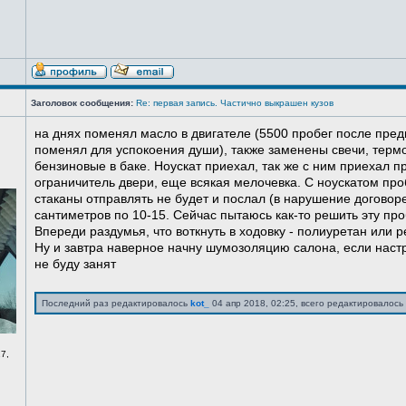
Заголовок сообщения:
Re: первая запись. Частично выкрашен кузов
на днях поменял масло в двигателе (5500 пробег после пред
поменял для успокоения души), также заменены свечи, терм
бензиновые в баке. Ноускат приехал, так же с ним приехал 
ограничитель двери, еще всякая мелочевка. С ноускатом про
стаканы отправлять не будет и послал (в нарушение договоре
сантиметров по 10-15. Сейчас пытаюсь как-то решить эту про
Впереди раздумья, что воткнуть в ходовку - полиуретан или ре
Ну и завтра наверное начну шумозоляцию салона, если нас
не буду занят
Последний раз редактировалось
kot_
04 апр 2018, 02:25, всего редактировалось 
7,