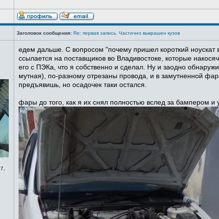
Заголовок сообщения:
Re: первая запись. Частично выкрашен кузов
едем дальше. С вопросом "почему пришел короткий ноускат в
ссылается на поставщиков во Владивостоке, которые накосячи
его с ПЭКа, что я собственно и сделал. Ну и заодно обнаруж
мутная), по-разному отрезаны провода, и в замутненной фаре
предъявишь, но осадочек таки остался.
фары до того, как я их снял полностью вслед за бампером и
7,