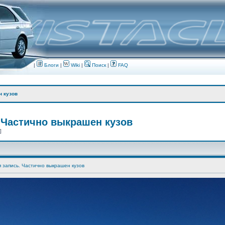
|
Блоги
|
Wiki
|
Поиск
|
FAQ
н кузов
 Частично выкрашен кузов
 ]
я запись. Частично выкрашен кузов