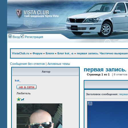
Вход
Регистрация
VistaClub.ru
»
Форум
»
Блоги
»
Блог kot_-а
»
первая запись. Частично выкраше
Сообщения без ответов
|
Активные темы
первая запись.
Автор
Страница
1
из
1
[ 8 ответов
kot_
Любитель
Заголовок сообщения:
перва