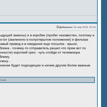
Добавлено:
04 апр 2018, 02:24
ыдущей замены) и в коробке (пробег неизвестен, поэтому и
остат (заклинило в полуоткрытом положении) и фильтра
правый привод и в ожидании еще посылок - крыло,
блема - почему-то отправитель решил что прям вот по
нности) короткий срез - чуть отойдя от телевизора
блему.
зину...
троение будет подходящее и ничем другим более важным
1 раз.