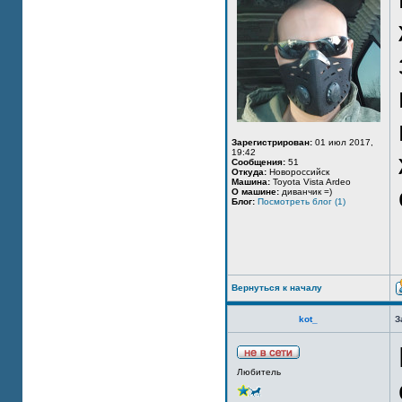
Зарегистрирован:
01 июл 2017,
19:42
Сообщения:
51
Откуда:
Новороссийск
Машина:
Toyota Vista Ardeo
О машине:
диванчик =)
Блог:
Посмотреть блог (1)
Вернуться к началу
kot_
З
Любитель