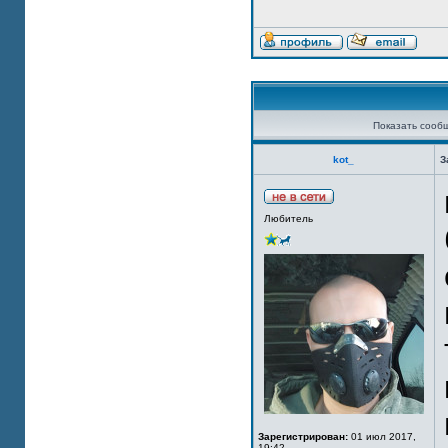
Показать сооб
kot_
З
Любитель
Зарегистрирован:
01 июл 2017,
19:42