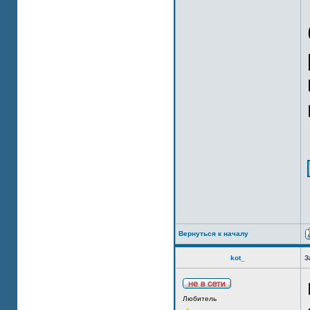
Вернуться к началу
kot_
З
Любитель