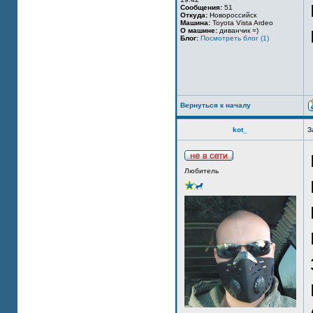
Сообщения:
51
Откуда:
Новороссийск
Машина:
Toyota Vista Ardeo
О машине:
диванчик =)
Блог:
Посмотреть блог (1)
Вернуться к началу
kot_
З
Любитель