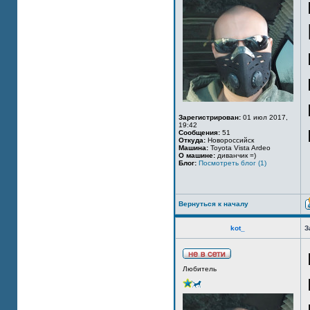
Зарегистрирован:
01 июл 2017,
19:42
Сообщения:
51
Откуда:
Новороссийск
Машина:
Toyota Vista Ardeo
О машине:
диванчик =)
Блог:
Посмотреть блог (1)
Вернуться к началу
kot_
З
Любитель