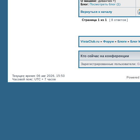
О машине:
диванчик =)
Блог:
Посмотреть блог (1)
Вернуться к началу
Страница
1
из
1
[ 8 ответов ]
VistaClub.ru
»
Форум
»
Блоги
»
Блог k
Кто сейчас на конференции
Зарегистрированные пользователи:
G
Текущее время: 06 авг 2026, 15:53
Powered b
Часовой пояс: UTC + 7 часов