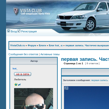
Вход
Регистрация
VistaClub.ru
»
Форум
»
Блоги
»
Блог kot_-а
»
первая запись. Частично выкраше
Сообщения без ответов
|
Активные темы
первая запись. Ча
Автор
Страница
1
из
1
[ 8 ответов ]
kot_
Любитель
Заголовок сообщения:
первая запись