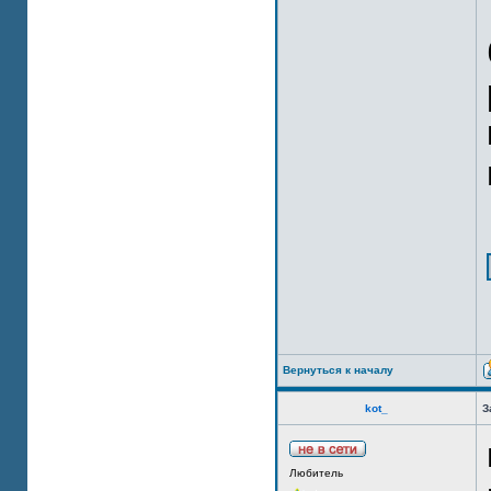
Вернуться к началу
kot_
З
Любитель