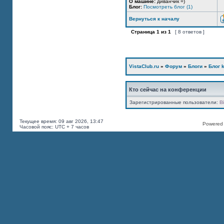
О машине:
диванчик =)
Блог:
Посмотреть блог (1)
Вернуться к началу
Страница
1
из
1
[ 8 ответов ]
VistaClub.ru
»
Форум
»
Блоги
»
Блог k
Кто сейчас на конференции
Зарегистрированные пользователи:
B
Текущее время: 09 авг 2026, 13:47
Powered b
Часовой пояс: UTC + 7 часов