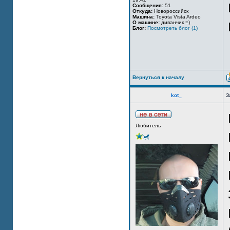
Сообщения:
51
Откуда:
Новороссийск
Машина:
Toyota Vista Ardeo
О машине:
диванчик =)
Блог:
Посмотреть блог (1)
Вернуться к началу
kot_
З
Любитель