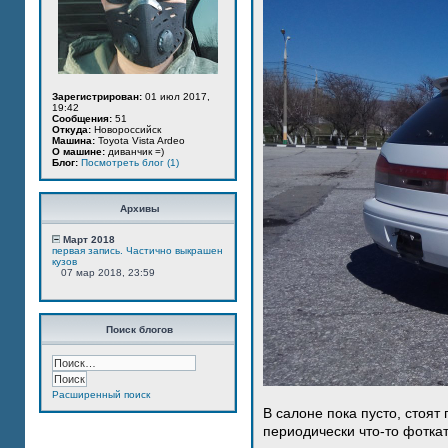
Зарегистрирован:
01 июл 2017,
19:42
Сообщения:
51
Откуда:
Новороссийск
Машина:
Toyota Vista Ardeo
О машине:
диванчик =)
Блог:
Посмотреть блог (1)
Архивы
Март 2018
первая запись. Частично выкрашен
кузов
07 мар 2018, 23:59
Поиск блогов
Расширенный поиск
В салоне пока пусто, стоят
периодически что-то фотка