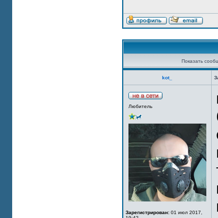
Показать сооб
kot_
З
Любитель
Зарегистрирован:
01 июл 2017,
19:42