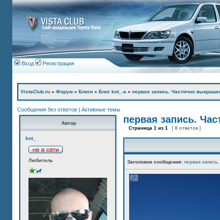
Вход
Регистрация
VistaClub.ru
»
Форум
»
Блоги
»
Блог kot_-а
»
первая запись. Частично выкраше
Сообщения без ответов
|
Активные темы
первая запись. Ча
Автор
Страница
1
из
1
[ 8 ответов ]
kot_
Любитель
Заголовок сообщения:
первая запись