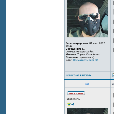
Зарегистрирован:
01 июл 2017,
19:42
Сообщения:
51
Откуда:
Новороссийск
Машина:
Toyota Vista Ardeo
О машине:
диванчик =)
Блог:
Посмотреть блог (1)
Вернуться к началу
kot_
З
Любитель