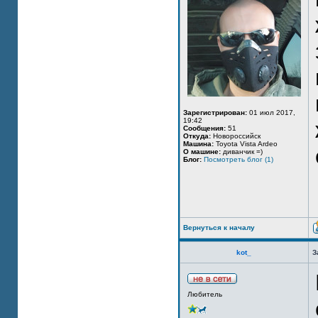
Зарегистрирован:
01 июл 2017,
19:42
Сообщения:
51
Откуда:
Новороссийск
Машина:
Toyota Vista Ardeo
О машине:
диванчик =)
Блог:
Посмотреть блог (1)
Вернуться к началу
kot_
З
Любитель