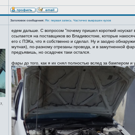
Заголовок сообщения:
Re: первая запись. Частично выкрашен кузов
едем дальше. С вопросом "почему пришел короткий ноускат в
ссылается на поставщиков во Владивостоке, которые накосячи
его с ПЭКа, что я собственно и сделал. Ну и заодно обнаруж
мутная), по-разному отрезаны провода, и в замутненной фаре
предъявишь, но осадочек таки остался.
фары до того, как я их снял полностью вслед за бампером и
7,