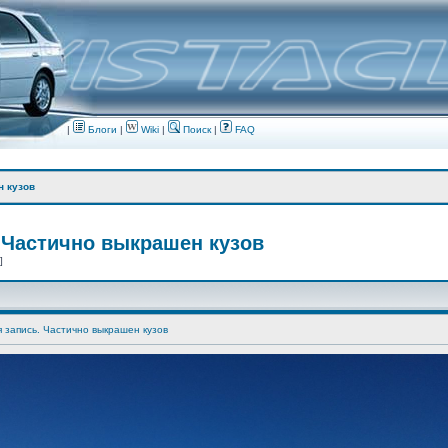
|
Блоги
|
Wiki
|
Поиск
|
FAQ
н кузов
 Частично выкрашен кузов
 ]
я запись. Частично выкрашен кузов