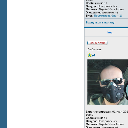
Сообщения:
51
Откуда:
Новороссийск
Машина:
Toyota Vista Ardeo
О машине:
диванчик =)
Блог:
Посмотреть блог (1)
Вернуться к началу
kot_
Любитель
Зарегистрирован:
01 июл 201
19:42
Сообщения:
51
Откуда:
Новороссийск
Машина:
Toyota Vista Ardeo
О машине:
диванчик =)