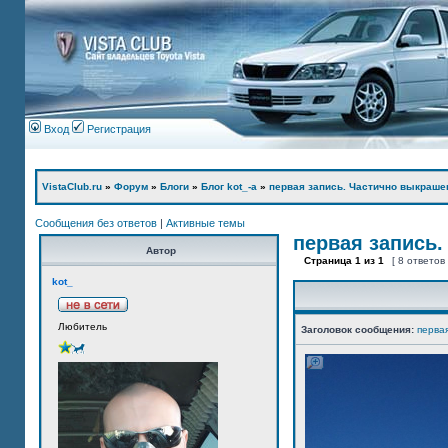
Вход
Регистрация
VistaClub.ru
»
Форум
»
Блоги
»
Блог kot_-а
»
первая запись. Частично выкраше
Сообщения без ответов
|
Активные темы
первая запись.
Автор
Страница
1
из
1
[ 8 ответов
kot_
Любитель
Заголовок сообщения:
перва