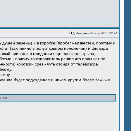
Добавлено:
04 апр 2018, 02:24
ыдущей замены) и в коробке (пробег неизвестен, поэтому и
остат (заклинило в полуоткрытом положении) и фильтра
правый привод и в ожидании еще посылок - крыло,
блема - почему-то отправитель решил что прям вот по
нности) короткий срез - чуть отойдя от телевизора
блему.
зину...
троение будет подходящее и ничем другим более важным
1 раз.