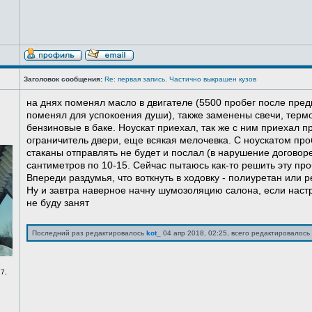
Заголовок сообщения:
Re: первая запись. Частично выкрашен кузов
на днях поменял масло в двигателе (5500 пробег после пред
поменял для успокоения души), также заменены свечи, терм
бензиновые в баке. Ноускат приехал, так же с ним приехал 
ограничитель двери, еще всякая мелочевка. С ноускатом про
стаканы отправлять не будет и послал (в нарушение договоре
сантиметров по 10-15. Сейчас пытаюсь как-то решить эту про
Впереди раздумья, что воткнуть в ходовку - полиуретан или ре
Ну и завтра наверное начну шумозоляцию салона, если нас
не буду занят
Последний раз редактировалось
kot_
04 апр 2018, 02:25, всего редактировалось 
7,