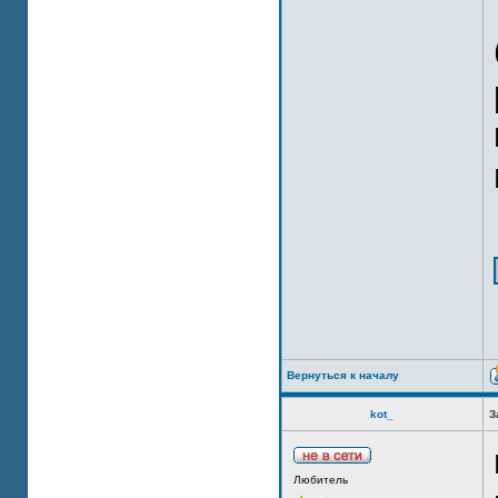
Вернуться к началу
kot_
З
Любитель