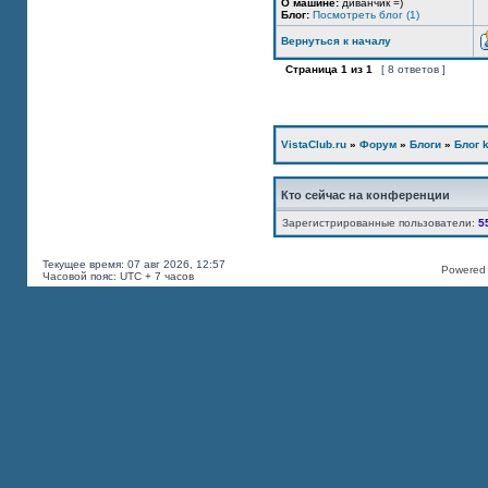
О машине:
диванчик =)
Блог:
Посмотреть блог (1)
Вернуться к началу
Страница
1
из
1
[ 8 ответов ]
VistaClub.ru
»
Форум
»
Блоги
»
Блог k
Кто сейчас на конференции
Зарегистрированные пользователи:
5
Текущее время: 07 авг 2026, 12:57
Powered b
Часовой пояс: UTC + 7 часов