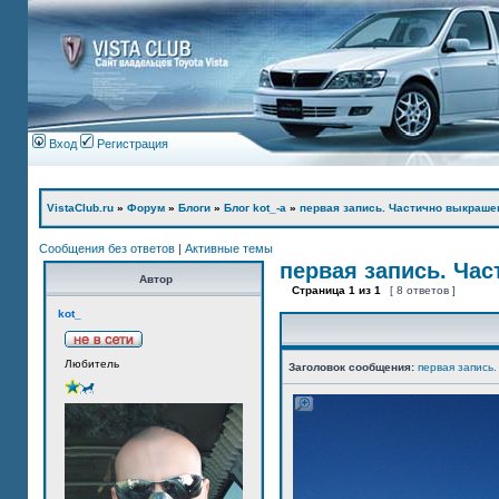
Вход
Регистрация
VistaClub.ru
»
Форум
»
Блоги
»
Блог kot_-а
»
первая запись. Частично выкраше
Сообщения без ответов
|
Активные темы
первая запись. Ча
Автор
Страница
1
из
1
[ 8 ответов ]
kot_
Любитель
Заголовок сообщения:
первая запись