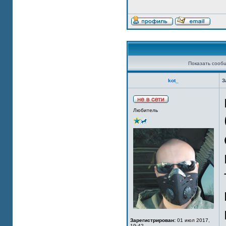
Показать сооб
kot_
З
Любитель
Зарегистрирован:
01 июл 2017,
19:42