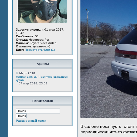
Зарегистрирован:
01 июл 2017,
19:42
Сообщения:
51
Откуда:
Новороссийск
Машина:
Toyota Vista Ardeo
О машине:
диванчик =)
Блог:
Посмотреть блог (1)
Архивы
Март 2018
первая запись. Частично выкрашен
кузов
07 мар 2018, 23:59
Поиск блогов
Расширенный поиск
В салоне пока пусто, стоят
периодически что-то фотка