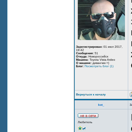
Зарегистрирован:
01 июл 2017,
19:42
Сообщения:
51
Откуда:
Новороссийск
Машина:
Toyota Vista Ardeo
О машине:
диванчик =)
Блог:
Посмотреть блог (1)
Вернуться к началу
kot_
З
Любитель