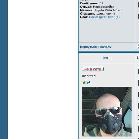
Сообщения:
51
Откуда:
Новороссийск
Машина:
Toyota Vista Ardeo
О машине:
диванчик =)
Блог:
Посмотреть блог (1)
Вернуться к началу
kot_
З
Любитель