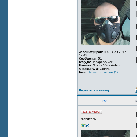
Зарегистрирован:
01 июл 2017,
19:42
Сообщения:
51
Откуда:
Новороссийск
Машина:
Toyota Vista Ardeo
О машине:
диванчик =)
Блог:
Посмотреть блог (1)
Вернуться к началу
kot_
З
Любитель