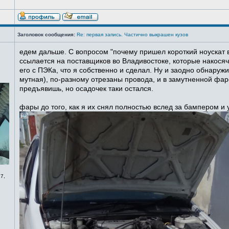
Заголовок сообщения:
Re: первая запись. Частично выкрашен кузов
едем дальше. С вопросом "почему пришел короткий ноускат в
ссылается на поставщиков во Владивостоке, которые накосячи
его с ПЭКа, что я собственно и сделал. Ну и заодно обнаруж
мутная), по-разному отрезаны провода, и в замутненной фаре
предъявишь, но осадочек таки остался.
фары до того, как я их снял полностью вслед за бампером и
7,