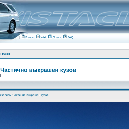
|
Блоги
|
Wiki
|
Поиск
|
FAQ
н кузов
 Частично выкрашен кузов
 ]
я запись. Частично выкрашен кузов