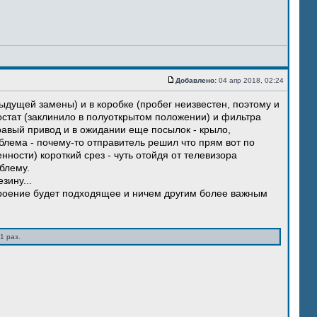
Добавлено:
04 апр 2018, 02:24
ыдущей замены) и в коробке (пробег неизвестен, поэтому и
остат (заклинило в полуоткрытом положении) и фильтра
правый привод и в ожидании еще посылок - крыло,
блема - почему-то отправитель решил что прям вот по
нности) короткий срез - чуть отойдя от телевизора
блему.
зину...
троение будет подходящее и ничем другим более важным
1 раз.