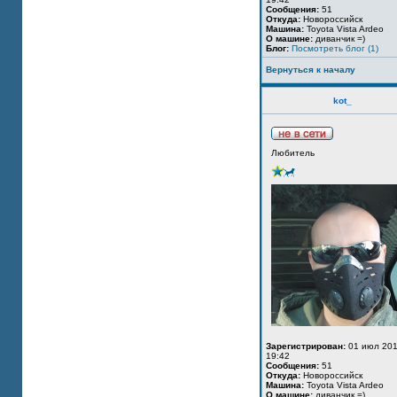
Сообщения:
51
Откуда:
Новороссийск
Машина:
Toyota Vista Ardeo
О машине:
диванчик =)
Блог:
Посмотреть блог (1)
Вернуться к началу
kot_
Любитель
Зарегистрирован:
01 июл 201
19:42
Сообщения:
51
Откуда:
Новороссийск
Машина:
Toyota Vista Ardeo
О машине:
диванчик =)