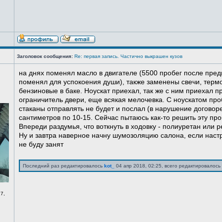
Заголовок сообщения:
Re: первая запись. Частично выкрашен кузов
на днях поменял масло в двигателе (5500 пробег после пред
поменял для успокоения души), также заменены свечи, терм
бензиновые в баке. Ноускат приехал, так же с ним приехал 
ограничитель двери, еще всякая мелочевка. С ноускатом про
стаканы отправлять не будет и послал (в нарушение договоре
сантиметров по 10-15. Сейчас пытаюсь как-то решить эту про
Впереди раздумья, что воткнуть в ходовку - полиуретан или ре
Ну и завтра наверное начну шумозоляцию салона, если нас
не буду занят
Последний раз редактировалось
kot_
04 апр 2018, 02:25, всего редактировалось 
7,