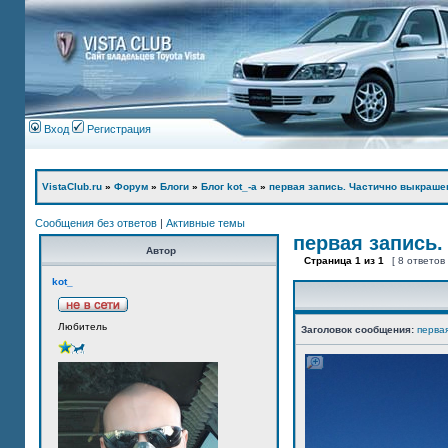
Вход
Регистрация
VistaClub.ru
»
Форум
»
Блоги
»
Блог kot_-а
»
первая запись. Частично выкраше
Сообщения без ответов
|
Активные темы
первая запись.
Автор
Страница
1
из
1
[ 8 ответов
kot_
Любитель
Заголовок сообщения:
перва