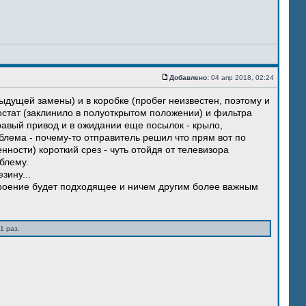
Добавлено:
04 апр 2018, 02:24
ыдущей замены) и в коробке (пробег неизвестен, поэтому и
остат (заклинило в полуоткрытом положении) и фильтра
правый привод и в ожидании еще посылок - крыло,
блема - почему-то отправитель решил что прям вот по
нности) короткий срез - чуть отойдя от телевизора
блему.
зину...
троение будет подходящее и ничем другим более важным
1 раз.