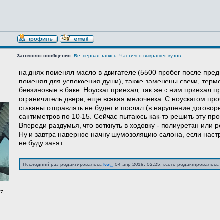
Заголовок сообщения:
Re: первая запись. Частично выкрашен кузов
на днях поменял масло в двигателе (5500 пробег после пред
поменял для успокоения души), также заменены свечи, терм
бензиновые в баке. Ноускат приехал, так же с ним приехал 
ограничитель двери, еще всякая мелочевка. С ноускатом про
стаканы отправлять не будет и послал (в нарушение договоре
сантиметров по 10-15. Сейчас пытаюсь как-то решить эту про
Впереди раздумья, что воткнуть в ходовку - полиуретан или ре
Ну и завтра наверное начну шумозоляцию салона, если нас
не буду занят
Последний раз редактировалось
kot_
04 апр 2018, 02:25, всего редактировалось 
7,