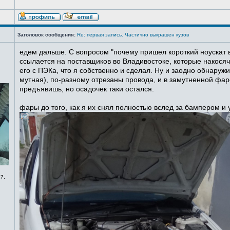
Заголовок сообщения:
Re: первая запись. Частично выкрашен кузов
едем дальше. С вопросом "почему пришел короткий ноускат в
ссылается на поставщиков во Владивостоке, которые накосячи
его с ПЭКа, что я собственно и сделал. Ну и заодно обнаруж
мутная), по-разному отрезаны провода, и в замутненной фаре
предъявишь, но осадочек таки остался.
фары до того, как я их снял полностью вслед за бампером и
7,