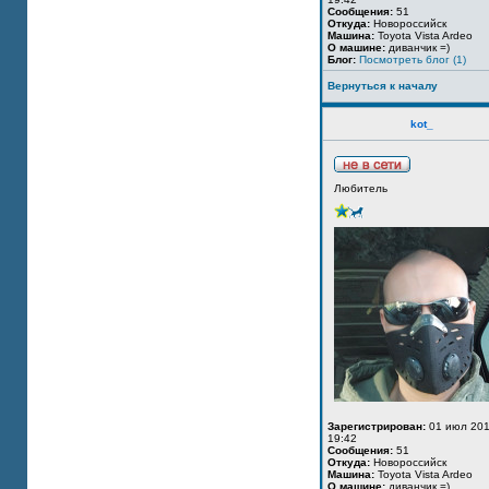
Сообщения:
51
Откуда:
Новороссийск
Машина:
Toyota Vista Ardeo
О машине:
диванчик =)
Блог:
Посмотреть блог (1)
Вернуться к началу
kot_
Любитель
Зарегистрирован:
01 июл 201
19:42
Сообщения:
51
Откуда:
Новороссийск
Машина:
Toyota Vista Ardeo
О машине:
диванчик =)