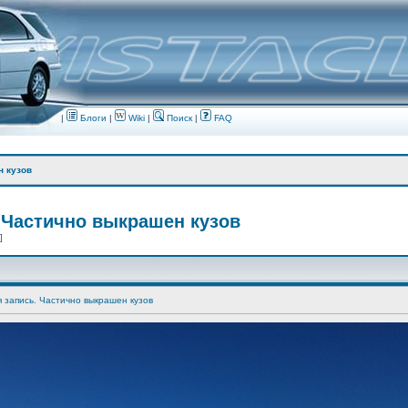
|
Блоги
|
Wiki
|
Поиск
|
FAQ
н кузов
 Частично выкрашен кузов
 ]
я запись. Частично выкрашен кузов