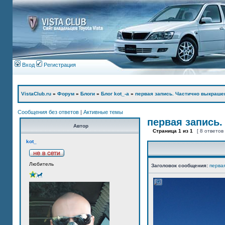
Вход
Регистрация
VistaClub.ru
»
Форум
»
Блоги
»
Блог kot_-а
»
первая запись. Частично выкраше
Сообщения без ответов
|
Активные темы
первая запись.
Автор
Страница
1
из
1
[ 8 ответов
kot_
Любитель
Заголовок сообщения:
перва