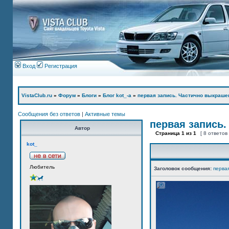
Вход
Регистрация
VistaClub.ru
»
Форум
»
Блоги
»
Блог kot_-а
»
первая запись. Частично выкраше
Сообщения без ответов
|
Активные темы
первая запись.
Автор
Страница
1
из
1
[ 8 ответов
kot_
Любитель
Заголовок сообщения:
перва