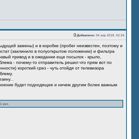
Добавлено:
04 апр 2018, 02:24
ыдущей замены) и в коробке (пробег неизвестен, поэтому и
остат (заклинило в полуоткрытом положении) и фильтра
правый привод и в ожидании еще посылок - крыло,
блема - почему-то отправитель решил что прям вот по
нности) короткий срез - чуть отойдя от телевизора
блему.
зину...
троение будет подходящее и ничем другим более важным
1 раз.