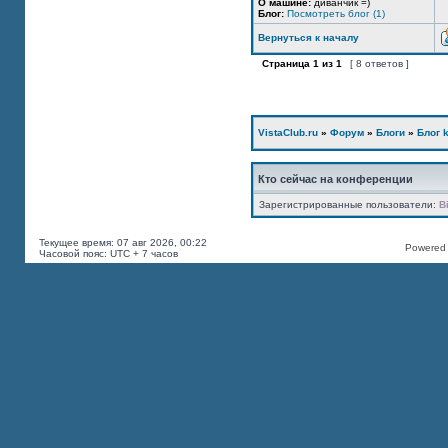
О машине:
диванчик =)
Блог:
Посмотреть блог (1)
Вернуться к началу
Страница
1
из
1
[ 8 ответов ]
VistaClub.ru
»
Форум
»
Блоги
»
Блог k
Кто сейчас на конференции
Зарегистрированные пользователи:
B
Текущее время: 07 авг 2026, 00:22
Powered b
Часовой пояс: UTC + 7 часов