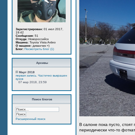
Зарегистрирован:
01 июл 2017,
19:42
Сообщения:
51
Откуда:
Новороссийск
Машина:
Toyota Vista Ardeo
О машине:
диванчик =)
Блог:
Посмотреть блог (1)
Архивы
Март 2018
первая запись. Частично выкрашен
кузов
07 мар 2018, 23:59
Поиск блогов
Расширенный поиск
В салоне пока пусто, стоят
периодически что-то фотка