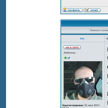
Показать сооб
kot_
З
Любитель
Зарегистрирован:
01 июл 2017,
19:42