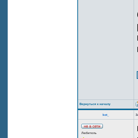
Вернуться к началу
kot_
З
Любитель