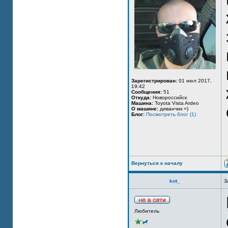
Зарегистрирован:
01 июл 2017,
19:42
Сообщения:
51
Откуда:
Новороссийск
Машина:
Toyota Vista Ardeo
О машине:
диванчик =)
Блог:
Посмотреть блог (1)
Вернуться к началу
kot_
З
Любитель