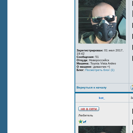
Зарегистрирован:
01 июл 2017,
19:42
Сообщения:
51
Откуда:
Новороссийск
Машина:
Toyota Vista Ardeo
О машине:
диванчик =)
Блог:
Посмотреть блог (1)
Вернуться к началу
kot_
З
Любитель