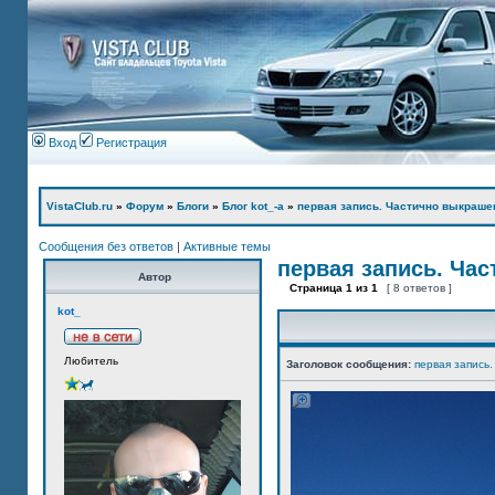
Вход
Регистрация
VistaClub.ru
»
Форум
»
Блоги
»
Блог kot_-а
»
первая запись. Частично выкраше
Сообщения без ответов
|
Активные темы
первая запись. Ча
Автор
Страница
1
из
1
[ 8 ответов ]
kot_
Любитель
Заголовок сообщения:
первая запись