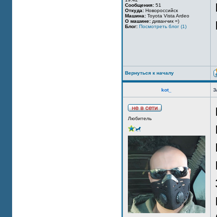
Сообщения:
51
Откуда:
Новороссийск
Машина:
Toyota Vista Ardeo
О машине:
диванчик =)
Блог:
Посмотреть блог (1)
Вернуться к началу
kot_
З
Любитель