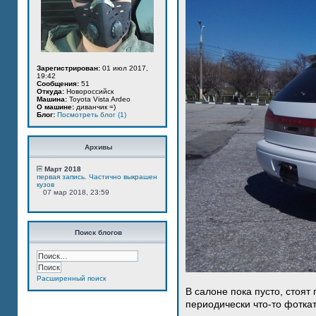
Зарегистрирован:
01 июл 2017,
19:42
Сообщения:
51
Откуда:
Новороссийск
Машина:
Toyota Vista Ardeo
О машине:
диванчик =)
Блог:
Посмотреть блог (1)
Архивы
Март 2018
первая запись. Частично выкрашен
кузов
07 мар 2018, 23:59
Поиск блогов
Расширенный поиск
В салоне пока пусто, стоят
периодически что-то фотка