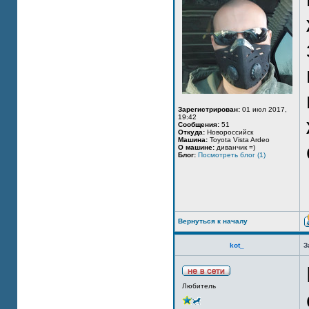
Зарегистрирован:
01 июл 2017,
19:42
Сообщения:
51
Откуда:
Новороссийск
Машина:
Toyota Vista Ardeo
О машине:
диванчик =)
Блог:
Посмотреть блог (1)
Вернуться к началу
kot_
З
Любитель