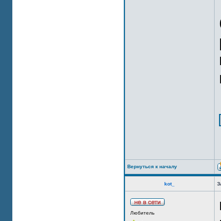
Вернуться к началу
kot_
З
Любитель