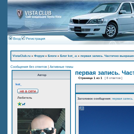
Вход
Регистрация
VistaClub.ru
»
Форум
»
Блоги
»
Блог kot_-а
»
первая запись. Частично выкраше
Сообщения без ответов
|
Активные темы
первая запись. Ча
Автор
Страница
1
из
1
[ 8 ответов ]
kot_
Любитель
Заголовок сообщения:
первая запись