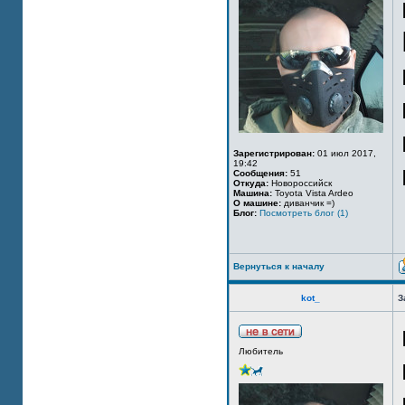
Зарегистрирован:
01 июл 2017,
19:42
Сообщения:
51
Откуда:
Новороссийск
Машина:
Toyota Vista Ardeo
О машине:
диванчик =)
Блог:
Посмотреть блог (1)
Вернуться к началу
kot_
З
Любитель