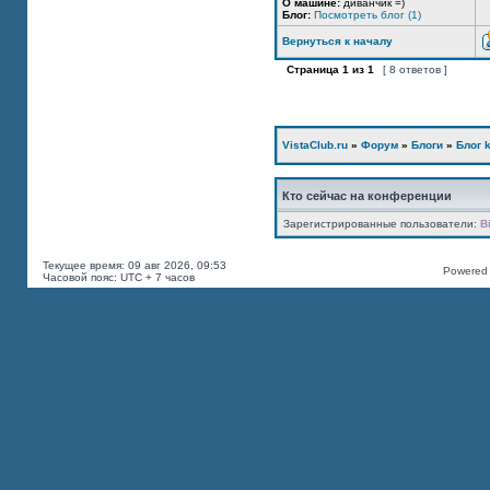
О машине:
диванчик =)
Блог:
Посмотреть блог (1)
Вернуться к началу
Страница
1
из
1
[ 8 ответов ]
VistaClub.ru
»
Форум
»
Блоги
»
Блог k
Кто сейчас на конференции
Зарегистрированные пользователи:
B
Текущее время: 09 авг 2026, 09:53
Powered b
Часовой пояс: UTC + 7 часов