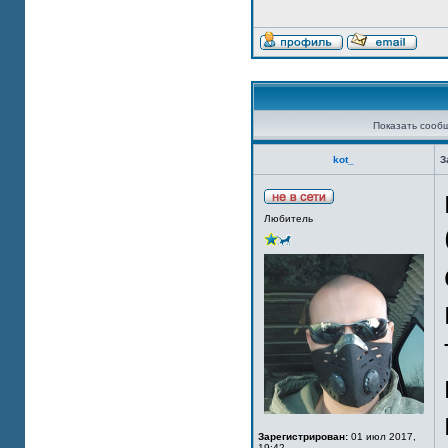
Показать сооб
kot_
З
Любитель
Зарегистрирован:
01 июл 2017,
19:42