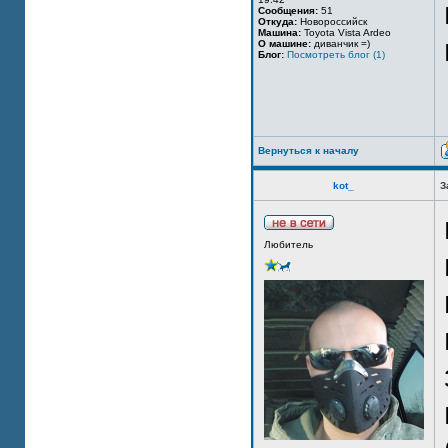
Сообщения:
51
Откуда:
Новороссийск
Машина:
Toyota Vista Ardeo
О машине:
диванчик =)
Блог:
Посмотреть блог (1)
Вернуться к началу
kot_
З
Любитель