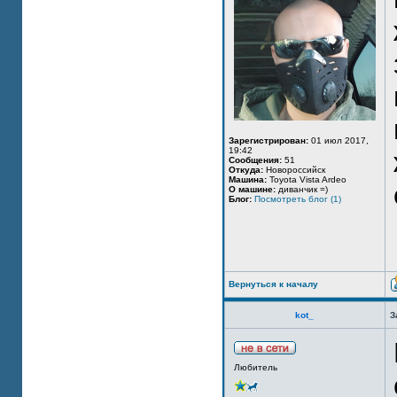
Зарегистрирован:
01 июл 2017,
19:42
Сообщения:
51
Откуда:
Новороссийск
Машина:
Toyota Vista Ardeo
О машине:
диванчик =)
Блог:
Посмотреть блог (1)
Вернуться к началу
kot_
З
Любитель