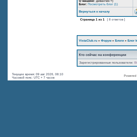
О машине:
диванчик =)
Блог:
Посмотреть блог (1)
Вернуться к началу
Страница
1
из
1
[ 8 ответов ]
VistaClub.ru
»
Форум
»
Блоги
»
Блог k
Кто сейчас на конференции
Зарегистрированные пользователи:
B
Текущее время: 09 авг 2026, 08:10
Powered b
Часовой пояс: UTC + 7 часов