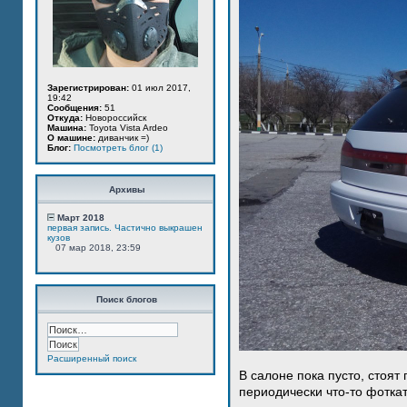
Зарегистрирован:
01 июл 2017,
19:42
Сообщения:
51
Откуда:
Новороссийск
Машина:
Toyota Vista Ardeo
О машине:
диванчик =)
Блог:
Посмотреть блог (1)
Архивы
Март 2018
первая запись. Частично выкрашен
кузов
07 мар 2018, 23:59
Поиск блогов
Расширенный поиск
В салоне пока пусто, стоят
периодически что-то фотка