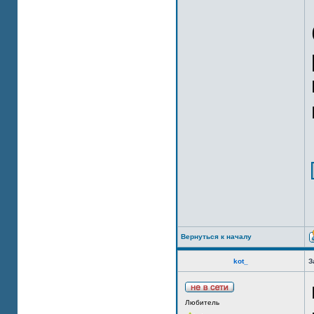
Вернуться к началу
kot_
З
Любитель