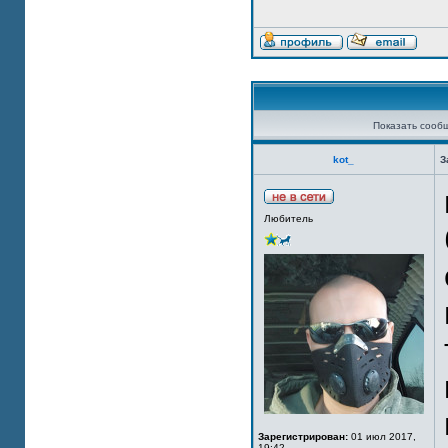
Показать сооб
kot_
З
Любитель
Зарегистрирован:
01 июл 2017,
19:42