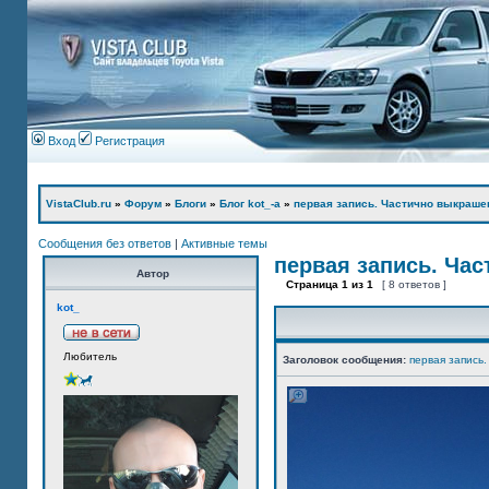
Вход
Регистрация
VistaClub.ru
»
Форум
»
Блоги
»
Блог kot_-а
»
первая запись. Частично выкраше
Сообщения без ответов
|
Активные темы
первая запись. Ча
Автор
Страница
1
из
1
[ 8 ответов ]
kot_
Любитель
Заголовок сообщения:
первая запись