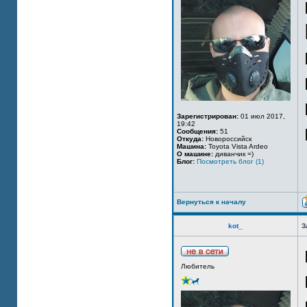
Зарегистрирован:
01 июл 2017,
19:42
Сообщения:
51
Откуда:
Новороссийск
Машина:
Toyota Vista Ardeo
О машине:
диванчик =)
Блог:
Посмотреть блог (1)
Вернуться к началу
kot_
З
Любитель