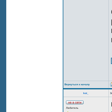
Вернуться к началу
kot_
З
Любитель