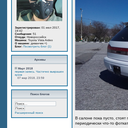
Зарегистрирован:
01 июл 2017,
19:42
Сообщения:
51
Откуда:
Новороссийск
Машина:
Toyota Vista Ardeo
О машине:
диванчик =)
Блог:
Посмотреть блог (1)
Архивы
Март 2018
первая запись. Частично выкрашен
кузов
07 мар 2018, 23:59
Поиск блогов
Расширенный поиск
В салоне пока пусто, стоят
периодически что-то фотка