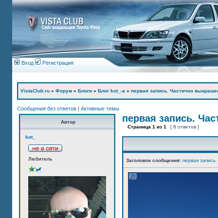
Вход
Регистрация
VistaClub.ru
»
Форум
»
Блоги
»
Блог kot_-а
»
первая запись. Частично выкраше
Сообщения без ответов
|
Активные темы
первая запись. Ча
Автор
Страница
1
из
1
[ 8 ответов ]
kot_
Любитель
Заголовок сообщения:
первая запись