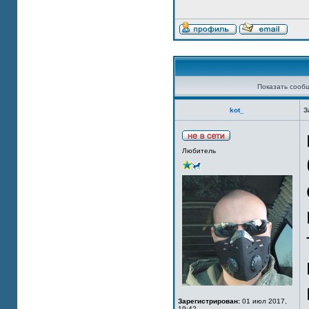
Показать сооб
kot_
З
Любитель
Зарегистрирован:
01 июл 2017,
19:42