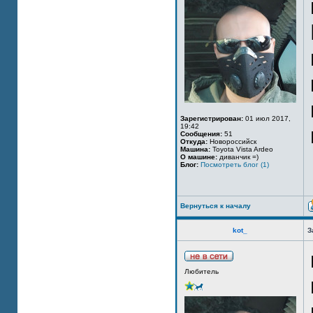
Зарегистрирован:
01 июл 2017,
19:42
Сообщения:
51
Откуда:
Новороссийск
Машина:
Toyota Vista Ardeo
О машине:
диванчик =)
Блог:
Посмотреть блог (1)
Вернуться к началу
kot_
З
Любитель