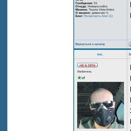
Сообщения:
51
Откуда:
Новороссийск
Машина:
Toyota Vista Ardeo
О машине:
диванчик =)
Блог:
Посмотреть блог (1)
Вернуться к началу
kot_
З
Любитель