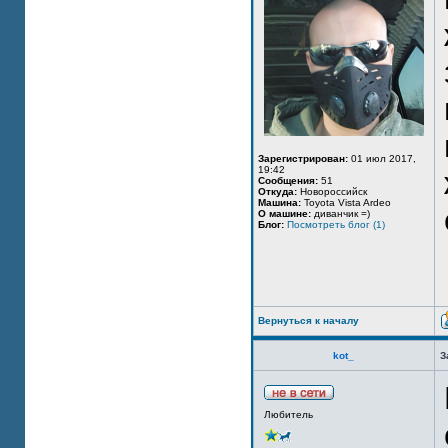
Зарегистрирован:
01 июл 2017,
19:42
Сообщения:
51
Откуда:
Новороссийск
Машина:
Toyota Vista Ardeo
О машине:
диванчик =)
Блог:
Посмотреть блог (1)
Вернуться к началу
kot_
З
Любитель