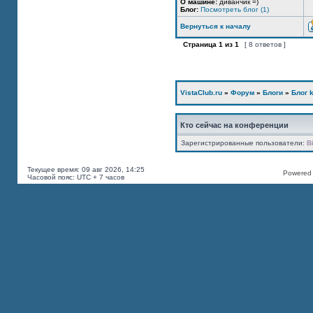
О машине:
диванчик =)
Блог:
Посмотреть блог (1)
Вернуться к началу
Страница
1
из
1
[ 8 ответов ]
VistaClub.ru
»
Форум
»
Блоги
»
Блог k
Кто сейчас на конференции
Зарегистрированные пользователи:
B
Текущее время: 09 авг 2026, 14:25
Powered b
Часовой пояс: UTC + 7 часов