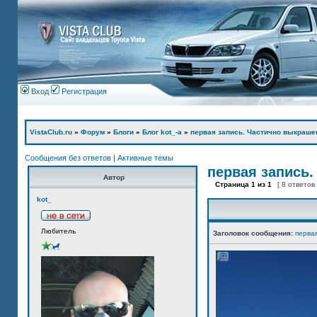
Вход
Регистрация
VistaClub.ru
»
Форум
»
Блоги
»
Блог kot_-а
»
первая запись. Частично выкраше
Сообщения без ответов
|
Активные темы
первая запись.
Автор
Страница
1
из
1
[ 8 ответов
kot_
Любитель
Заголовок сообщения:
перва