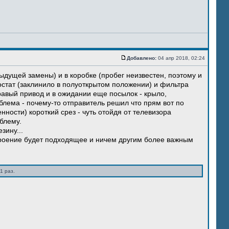
Добавлено:
04 апр 2018, 02:24
ыдущей замены) и в коробке (пробег неизвестен, поэтому и
остат (заклинило в полуоткрытом положении) и фильтра
правый привод и в ожидании еще посылок - крыло,
блема - почему-то отправитель решил что прям вот по
нности) короткий срез - чуть отойдя от телевизора
блему.
зину...
троение будет подходящее и ничем другим более важным
1 раз.