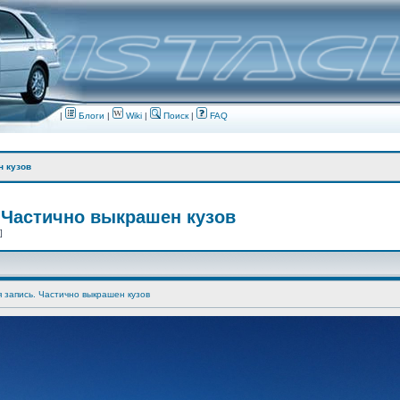
|
Блоги
|
Wiki
|
Поиск
|
FAQ
н кузов
 Частично выкрашен кузов
 ]
я запись. Частично выкрашен кузов