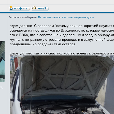
Заголовок сообщения:
Re: первая запись. Частично выкрашен кузов
едем дальше. С вопросом "почему пришел короткий ноускат в
ссылается на поставщиков во Владивостоке, которые накосячи
его с ПЭКа, что я собственно и сделал. Ну и заодно обнаруж
мутная), по-разному отрезаны провода, и в замутненной фаре
предъявишь, но осадочек таки остался.
фары до того, как я их снял полностью вслед за бампером и
7,