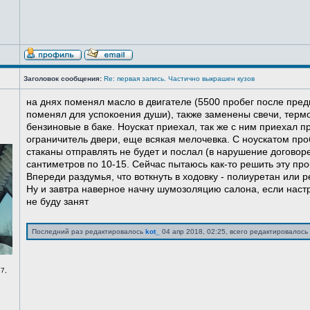
Заголовок сообщения:
Re: первая запись. Частично выкрашен кузов
на днях поменял масло в двигателе (5500 пробег после пред
поменял для успокоения души), также заменены свечи, терм
бензиновые в баке. Ноускат приехал, так же с ним приехал 
ограничитель двери, еще всякая мелочевка. С ноускатом про
стаканы отправлять не будет и послал (в нарушение договоре
сантиметров по 10-15. Сейчас пытаюсь как-то решить эту про
Впереди раздумья, что воткнуть в ходовку - полиуретан или ре
Ну и завтра наверное начну шумозоляцию салона, если нас
не буду занят
Последний раз редактировалось
kot_
04 апр 2018, 02:25, всего редактировалось 
7,