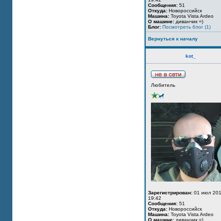
Сообщения:
51
Откуда:
Новороссийск
Машина:
Toyota Vista Ardeo
О машине:
диванчик =)
Блог:
Посмотреть блог (1)
Вернуться к началу
kot_
Любитель
Зарегистрирован:
01 июл 201
19:42
Сообщения:
51
Откуда:
Новороссийск
Машина:
Toyota Vista Ardeo
О машине:
диванчик =)