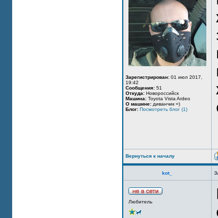
Зарегистрирован:
01 июл 2017,
19:42
Сообщения:
51
Откуда:
Новороссийск
Машина:
Toyota Vista Ardeo
О машине:
диванчик =)
Блог:
Посмотреть блог (1)
Вернуться к началу
kot_
З
Любитель