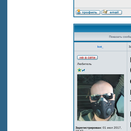
Показать сооб
kot_
З
Любитель
Зарегистрирован:
01 июл 2017,
19:42