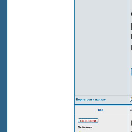
Вернуться к началу
kot_
З
Любитель