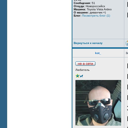
Сообщения:
51
Откуда:
Новороссийск
Машина:
Toyota Vista Ardeo
О машине:
диванчик =)
Блог:
Посмотреть блог (1)
Вернуться к началу
kot_
З
Любитель