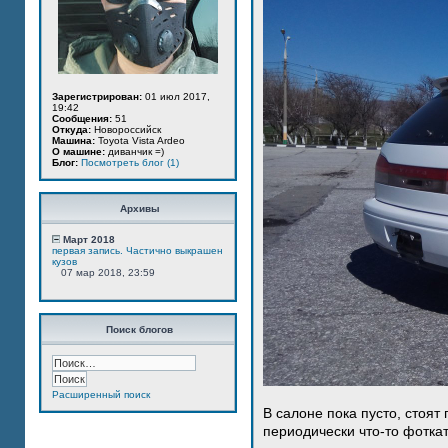
Зарегистрирован:
01 июл 2017,
19:42
Сообщения:
51
Откуда:
Новороссийск
Машина:
Toyota Vista Ardeo
О машине:
диванчик =)
Блог:
Посмотреть блог (1)
Архивы
Март 2018
первая запись. Частично выкрашен
кузов
07 мар 2018, 23:59
Поиск блогов
Расширенный поиск
В салоне пока пусто, стоят
периодически что-то фотка