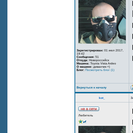
Зарегистрирован:
01 июл 2017,
19:42
Сообщения:
51
Откуда:
Новороссийск
Машина:
Toyota Vista Ardeo
О машине:
диванчик =)
Блог:
Посмотреть блог (1)
Вернуться к началу
kot_
З
Любитель