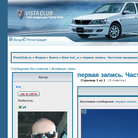
Вход
Регистрация
VistaClub.ru
»
Форум
»
Блоги
»
Блог kot_-а
»
первая запись. Частично выкраше
Сообщения без ответов
|
Активные темы
первая запись. Ча
Автор
Страница
1
из
1
[ 8 ответов ]
kot_
Любитель
Заголовок сообщения:
первая запись