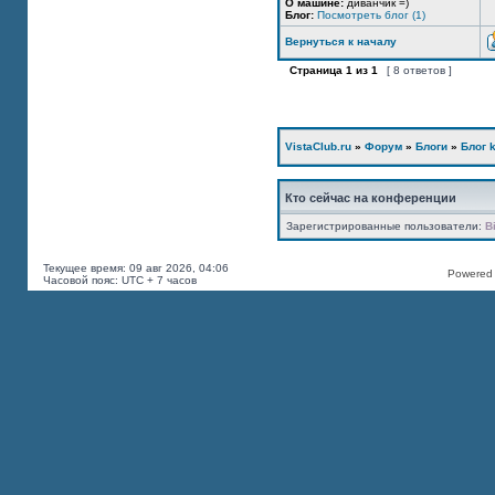
О машине:
диванчик =)
Блог:
Посмотреть блог (1)
Вернуться к началу
Страница
1
из
1
[ 8 ответов ]
VistaClub.ru
»
Форум
»
Блоги
»
Блог k
Кто сейчас на конференции
Зарегистрированные пользователи:
B
Текущее время: 09 авг 2026, 04:06
Powered b
Часовой пояс: UTC + 7 часов