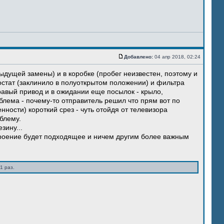
Добавлено:
04 апр 2018, 02:24
ыдущей замены) и в коробке (пробег неизвестен, поэтому и
остат (заклинило в полуоткрытом положении) и фильтра
правый привод и в ожидании еще посылок - крыло,
блема - почему-то отправитель решил что прям вот по
нности) короткий срез - чуть отойдя от телевизора
блему.
зину...
троение будет подходящее и ничем другим более важным
1 раз.