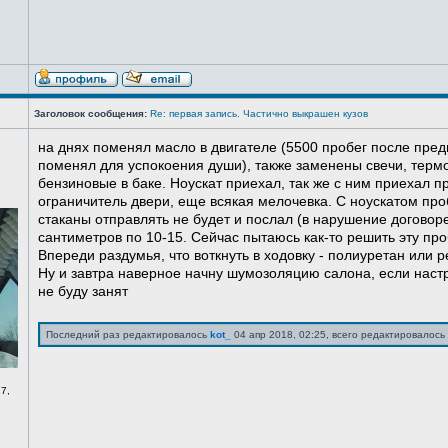
Заголовок сообщения:
Re: первая запись. Частично выкрашен кузов
на днях поменял масло в двигателе (5500 пробег после пред
поменял для успокоения души), также заменены свечи, терм
бензиновые в баке. Ноускат приехал, так же с ним приехал 
ограничитель двери, еще всякая мелочевка. С ноускатом про
стаканы отправлять не будет и послал (в нарушение договоре
сантиметров по 10-15. Сейчас пытаюсь как-то решить эту про
Впереди раздумья, что воткнуть в ходовку - полиуретан или ре
Ну и завтра наверное начну шумозоляцию салона, если нас
не буду занят
Последний раз редактировалось
kot_
04 апр 2018, 02:25, всего редактировалось 
7,