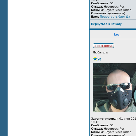
Сообщения:
51
Откуда:
Новороссийск
Машина:
Toyota Vista Ardeo
О машине:
диванчик =)
Блог:
Посмотреть блог (1)
Вернуться к началу
kot_
Любитель
Зарегистрирован:
01 июл 201
19:42
Сообщения:
51
Откуда:
Новороссийск
Машина:
Toyota Vista Ardeo
О машине:
диванчик =)