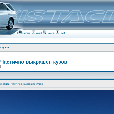
|
Блоги
|
Wiki
|
Поиск
|
FAQ
н кузов
 Частично выкрашен кузов
 ]
я запись. Частично выкрашен кузов