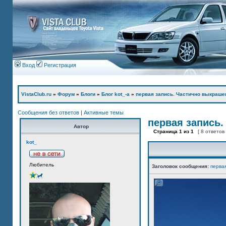
Вход
Регистрация
VistaClub.ru
»
Форум
»
Блоги
»
Блог kot_-а
»
первая запись. Частично выкраше
Сообщения без ответов
|
Активные темы
первая запись.
Автор
Страница
1
из
1
[ 8 ответов
kot_
Любитель
Заголовок сообщения:
перва