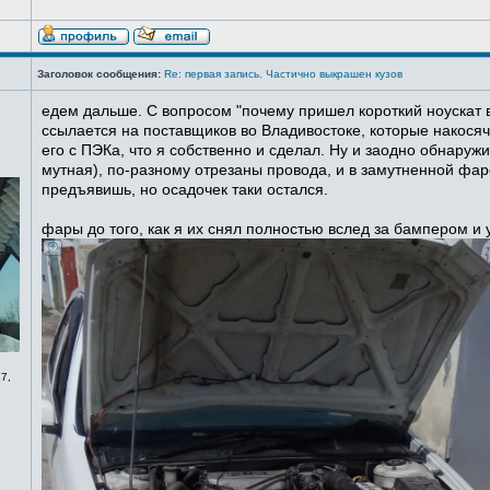
Заголовок сообщения:
Re: первая запись. Частично выкрашен кузов
едем дальше. С вопросом "почему пришел короткий ноускат в
ссылается на поставщиков во Владивостоке, которые накосячи
его с ПЭКа, что я собственно и сделал. Ну и заодно обнаруж
мутная), по-разному отрезаны провода, и в замутненной фаре
предъявишь, но осадочек таки остался.
фары до того, как я их снял полностью вслед за бампером и
7,