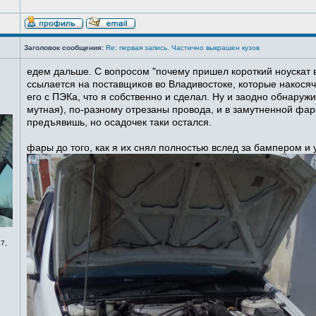
Заголовок сообщения:
Re: первая запись. Частично выкрашен кузов
едем дальше. С вопросом "почему пришел короткий ноускат в
ссылается на поставщиков во Владивостоке, которые накосячи
его с ПЭКа, что я собственно и сделал. Ну и заодно обнаруж
мутная), по-разному отрезаны провода, и в замутненной фаре
предъявишь, но осадочек таки остался.
фары до того, как я их снял полностью вслед за бампером и
7,