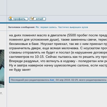
Заголовок сообщения:
Re: первая запись. Частично выкрашен кузов
на днях поменял масло в двигателе (5500 пробег после пред
поменял для успокоения души), также заменены свечи, терм
бензиновые в баке. Ноускат приехал, так же с ним приехал 
ограничитель двери, еще всякая мелочевка. С ноускатом про
стаканы отправлять не будет и послал (в нарушение договоре
сантиметров по 10-15. Сейчас пытаюсь как-то решить эту про
Впереди раздумья, что воткнуть в ходовку - полиуретан или ре
Ну и завтра наверное начну шумозоляцию салона, если нас
не буду занят
Последний раз редактировалось
kot_
04 апр 2018, 02:25, всего редактировалось 
7,