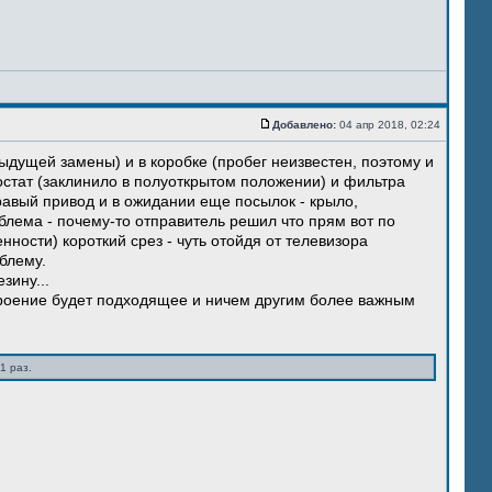
Добавлено:
04 апр 2018, 02:24
ыдущей замены) и в коробке (пробег неизвестен, поэтому и
остат (заклинило в полуоткрытом положении) и фильтра
правый привод и в ожидании еще посылок - крыло,
блема - почему-то отправитель решил что прям вот по
нности) короткий срез - чуть отойдя от телевизора
блему.
зину...
троение будет подходящее и ничем другим более важным
1 раз.