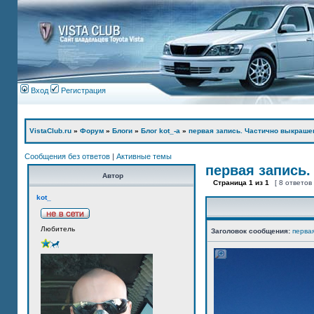
Вход
Регистрация
VistaClub.ru
»
Форум
»
Блоги
»
Блог kot_-а
»
первая запись. Частично выкраше
Сообщения без ответов
|
Активные темы
первая запись.
Автор
Страница
1
из
1
[ 8 ответов
kot_
Любитель
Заголовок сообщения:
перва