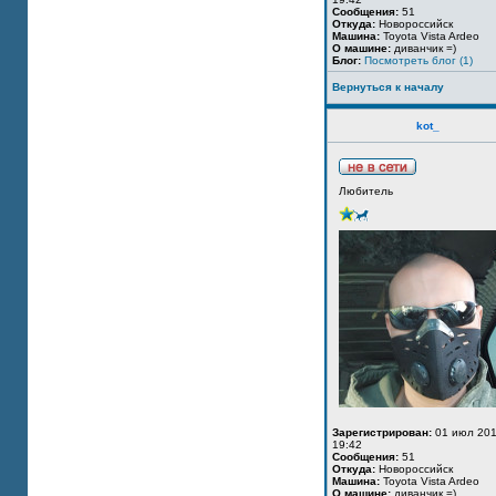
Сообщения:
51
Откуда:
Новороссийск
Машина:
Toyota Vista Ardeo
О машине:
диванчик =)
Блог:
Посмотреть блог (1)
Вернуться к началу
kot_
Любитель
Зарегистрирован:
01 июл 201
19:42
Сообщения:
51
Откуда:
Новороссийск
Машина:
Toyota Vista Ardeo
О машине:
диванчик =)