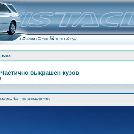
|
Блоги
|
Wiki
|
Поиск
|
FAQ
н кузов
 Частично выкрашен кузов
 ]
я запись. Частично выкрашен кузов