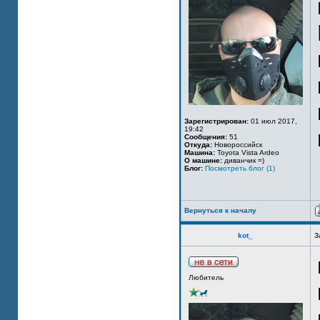
Зарегистрирован:
01 июл 2017,
19:42
Сообщения:
51
Откуда:
Новороссийск
Машина:
Toyota Vista Ardeo
О машине:
диванчик =)
Блог:
Посмотреть блог (1)
Вернуться к началу
kot_
З
Любитель