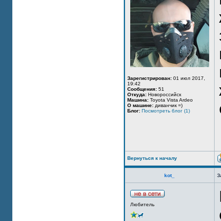
Зарегистрирован:
01 июл 2017,
19:42
Сообщения:
51
Откуда:
Новороссийск
Машина:
Toyota Vista Ardeo
О машине:
диванчик =)
Блог:
Посмотреть блог (1)
Вернуться к началу
kot_
З
Любитель