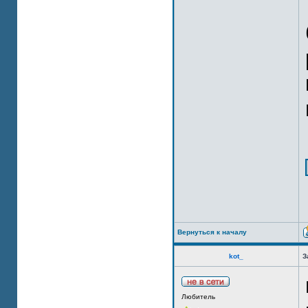
Вернуться к началу
kot_
З
Любитель