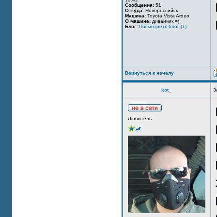
Сообщения:
51
Откуда:
Новороссийск
Машина:
Toyota Vista Ardeo
О машине:
диванчик =)
Блог:
Посмотреть блог (1)
Вернуться к началу
kot_
З
Любитель