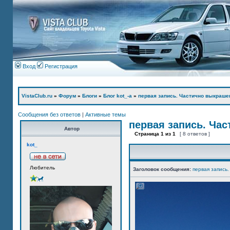
Вход
Регистрация
VistaClub.ru
»
Форум
»
Блоги
»
Блог kot_-а
»
первая запись. Частично выкраше
Сообщения без ответов
|
Активные темы
первая запись. Ча
Автор
Страница
1
из
1
[ 8 ответов ]
kot_
Любитель
Заголовок сообщения:
первая запись