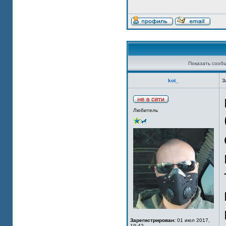
Показать сооб
kot_
З
Любитель
Зарегистрирован:
01 июл 2017,
19:42