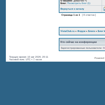
О машине:
диванчик =)
Блог:
Посмотреть блог (1)
Вернуться к началу
Страница
1
из
1
[ 8 ответов ]
VistaClub.ru
»
Форум
»
Блоги
»
Блог k
Кто сейчас на конференции
Зарегистрированные пользователи:
B
Текущее время: 10 авг 2026, 20:11
Powered b
Часовой пояс: UTC + 7 часов