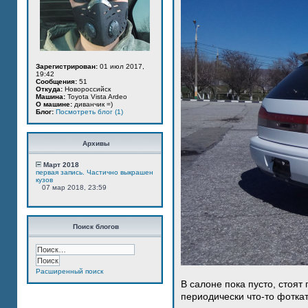
Зарегистрирован:
01 июл 2017,
19:42
Сообщения:
51
Откуда:
Новороссийск
Машина:
Toyota Vista Ardeo
О машине:
диванчик =)
Блог:
Посмотреть блог (1)
Архивы
Март 2018
первая запись. Частично выкрашен
кузов
07 мар 2018, 23:59
Поиск блогов
Расширенный поиск
В салоне пока пусто, стоят
периодически что-то фотка