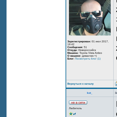
Зарегистрирован:
01 июл 2017,
19:42
Сообщения:
51
Откуда:
Новороссийск
Машина:
Toyota Vista Ardeo
О машине:
диванчик =)
Блог:
Посмотреть блог (1)
Вернуться к началу
kot_
З
Любитель