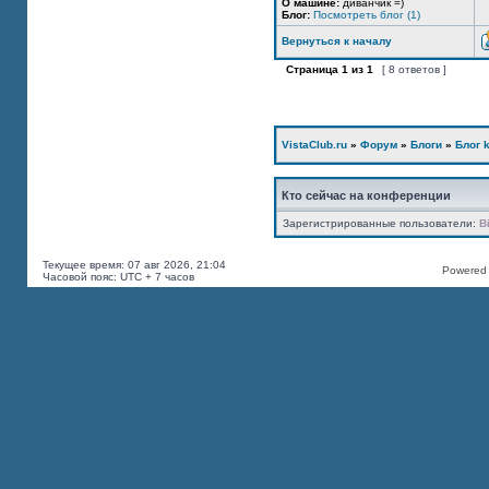
О машине:
диванчик =)
Блог:
Посмотреть блог (1)
Вернуться к началу
Страница
1
из
1
[ 8 ответов ]
VistaClub.ru
»
Форум
»
Блоги
»
Блог k
Кто сейчас на конференции
Зарегистрированные пользователи:
B
Текущее время: 07 авг 2026, 21:04
Powered b
Часовой пояс: UTC + 7 часов