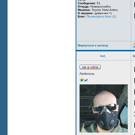
Сообщения:
51
Откуда:
Новороссийск
Машина:
Toyota Vista Ardeo
О машине:
диванчик =)
Блог:
Посмотреть блог (1)
Вернуться к началу
kot_
З
Любитель