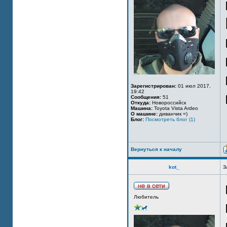
Зарегистрирован:
01 июл 2017,
19:42
Сообщения:
51
Откуда:
Новороссийск
Машина:
Toyota Vista Ardeo
О машине:
диванчик =)
Блог:
Посмотреть блог (1)
Вернуться к началу
kot_
З
Любитель