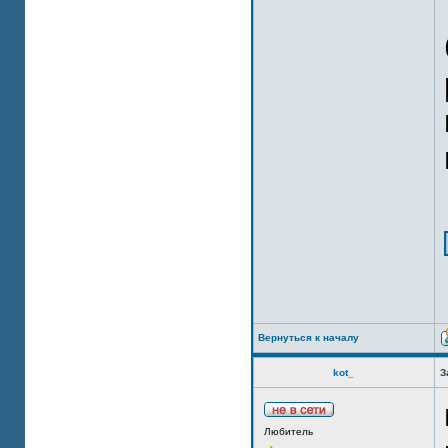
Вернуться к началу
kot_
З
Любитель