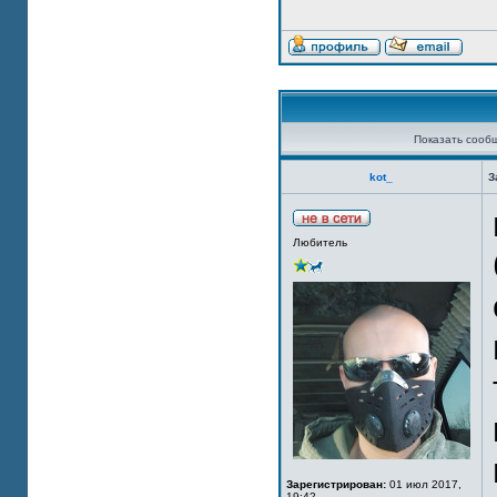
Показать сооб
kot_
З
Любитель
Зарегистрирован:
01 июл 2017,
19:42