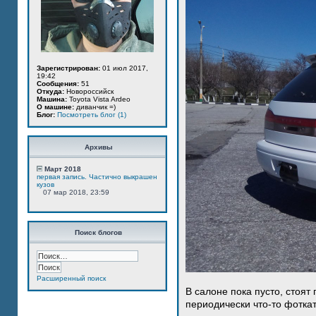
Зарегистрирован:
01 июл 2017,
19:42
Сообщения:
51
Откуда:
Новороссийск
Машина:
Toyota Vista Ardeo
О машине:
диванчик =)
Блог:
Посмотреть блог (1)
Архивы
Март 2018
первая запись. Частично выкрашен
кузов
07 мар 2018, 23:59
Поиск блогов
Расширенный поиск
В салоне пока пусто, стоят
периодически что-то фотка