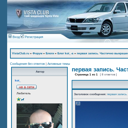
Вход
Регистрация
VistaClub.ru
»
Форум
»
Блоги
»
Блог kot_-а
»
первая запись. Частично выкраше
Сообщения без ответов
|
Активные темы
первая запись. Ча
Автор
Страница
1
из
1
[ 8 ответов ]
kot_
Любитель
Заголовок сообщения:
первая запись