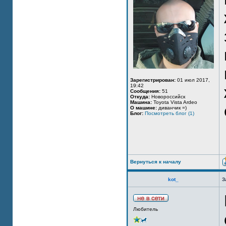
Зарегистрирован:
01 июл 2017,
19:42
Сообщения:
51
Откуда:
Новороссийск
Машина:
Toyota Vista Ardeo
О машине:
диванчик =)
Блог:
Посмотреть блог (1)
Вернуться к началу
kot_
З
Любитель