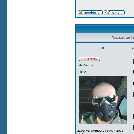
Показать сооб
kot_
З
Любитель
Зарегистрирован:
01 июл 2017,
19:42