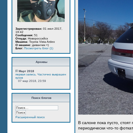
Зарегистрирован:
01 июл 2017,
19:42
Сообщения:
51
Откуда:
Новороссийск
Машина:
Toyota Vista Ardeo
О машине:
диванчик =)
Блог:
Посмотреть блог (1)
Архивы
Март 2018
первая запись. Частично выкрашен
кузов
07 мар 2018, 23:59
Поиск блогов
Расширенный поиск
В салоне пока пусто, стоят
периодически что-то фотка