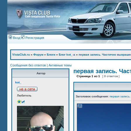
Вход
Регистрация
VistaClub.ru
»
Форум
»
Блоги
»
Блог kot_-а
»
первая запись. Частично выкраше
Сообщения без ответов
|
Активные темы
первая запись. Ча
Автор
Страница
1
из
1
[ 8 ответов ]
kot_
Любитель
Заголовок сообщения:
первая запись