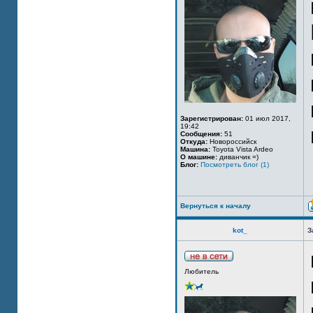
Зарегистрирован:
01 июл 2017,
19:42
Сообщения:
51
Откуда:
Новороссийск
Машина:
Toyota Vista Ardeo
О машине:
диванчик =)
Блог:
Посмотреть блог (1)
Вернуться к началу
kot_
З
Любитель