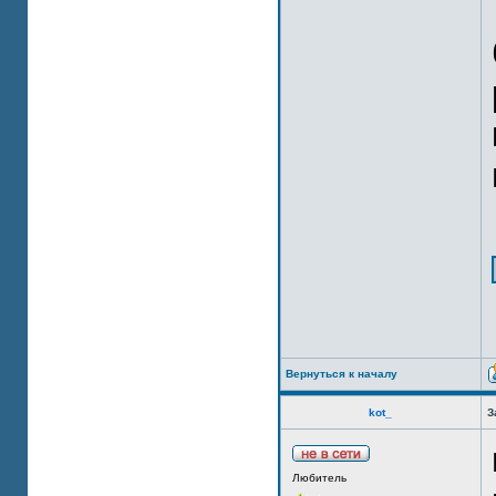
Вернуться к началу
kot_
З
Любитель