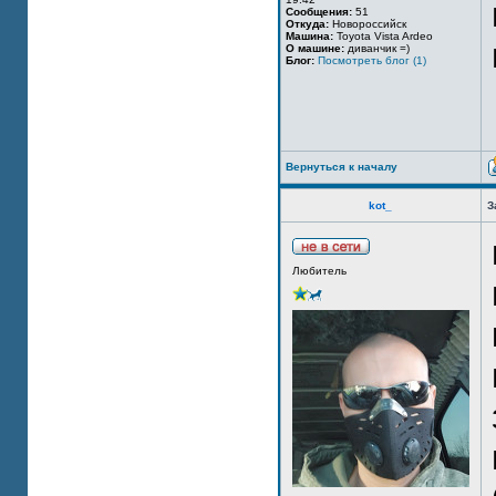
Сообщения:
51
Откуда:
Новороссийск
Машина:
Toyota Vista Ardeo
О машине:
диванчик =)
Блог:
Посмотреть блог (1)
Вернуться к началу
kot_
З
Любитель