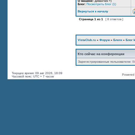
О машине:
диванчик =)
Блог:
Посмотреть блог (1)
Вернуться к началу
Страница
1
из
1
[ 8 ответов ]
VistaClub.ru
»
Форум
»
Блоги
»
Блог k
Кто сейчас на конференции
Зарегистрированные пользователи:
B
Текущее время: 09 авг 2026, 18:09
Powered b
Часовой пояс: UTC + 7 часов