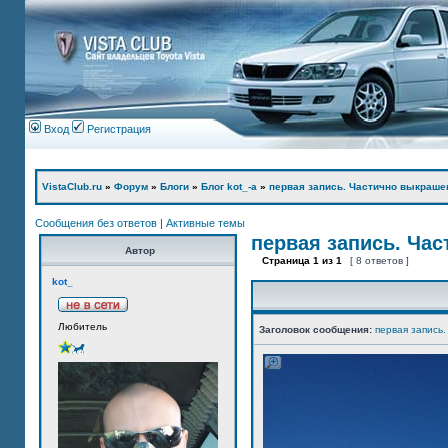
Вход
Регистрация
VistaClub.ru
»
Форум
»
Блоги
»
Блог kot_-а
»
первая запись. Частично выкраше
Сообщения без ответов
|
Активные темы
первая запись. Ча
Автор
Страница
1
из
1
[ 8 ответов ]
kot_
Любитель
Заголовок сообщения:
первая запись