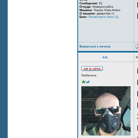
Сообщения:
51
Откуда:
Новороссийск
Машина:
Toyota Vista Ardeo
О машине:
диванчик =)
Блог:
Посмотреть блог (1)
Вернуться к началу
kot_
З
Любитель