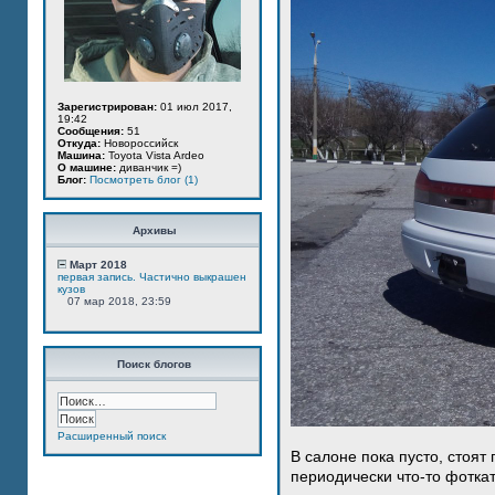
Зарегистрирован:
01 июл 2017,
19:42
Сообщения:
51
Откуда:
Новороссийск
Машина:
Toyota Vista Ardeo
О машине:
диванчик =)
Блог:
Посмотреть блог (1)
Архивы
Март 2018
первая запись. Частично выкрашен
кузов
07 мар 2018, 23:59
Поиск блогов
Расширенный поиск
В салоне пока пусто, стоят
периодически что-то фотка