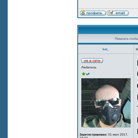
Показать сооб
kot_
З
Любитель
Зарегистрирован:
01 июл 2017,
19:42