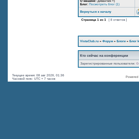
О машине:
диванчик =)
Блог:
Посмотреть блог (1)
Вернуться к началу
Страница
1
из
1
[ 8 ответов ]
VistaClub.ru
»
Форум
»
Блоги
»
Блог k
Кто сейчас на конференции
Зарегистрированные пользователи:
G
Текущее время: 08 авг 2026, 01:36
Powered b
Часовой пояс: UTC + 7 часов