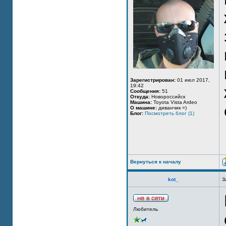
Зарегистрирован:
01 июл 2017,
19:42
Сообщения:
51
Откуда:
Новороссийск
Машина:
Toyota Vista Ardeo
О машине:
диванчик =)
Блог:
Посмотреть блог (1)
Вернуться к началу
kot_
З
Любитель