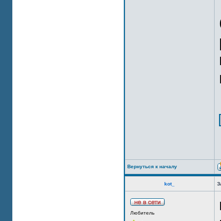
Вернуться к началу
kot_
З
Любитель