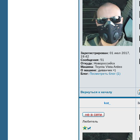
Зарегистрирован:
01 июл 2017,
19:42
Сообщения:
51
Откуда:
Новороссийск
Машина:
Toyota Vista Ardeo
О машине:
диванчик =)
Блог:
Посмотреть блог (1)
Вернуться к началу
kot_
З
Любитель