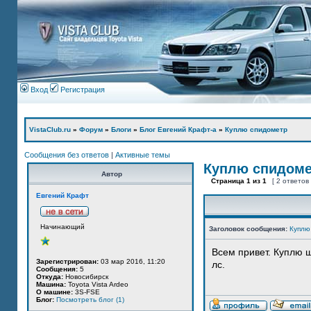
Вход
Регистрация
VistaClub.ru
»
Форум
»
Блоги
»
Блог Евгений Крафт-а
»
Куплю спидометр
Сообщения без ответов
|
Активные темы
Куплю спидом
Автор
Страница
1
из
1
[ 2 ответов
Евгений Крафт
Начинающий
Заголовок сообщения:
Куплю
Всем привет. Куплю 
Зарегистрирован:
03 мар 2016, 11:20
лс.
Сообщения:
5
Откуда:
Новосибирск
Машина:
Toyota Vista Ardeo
О машине:
3S-FSE
Блог:
Посмотреть блог (1)