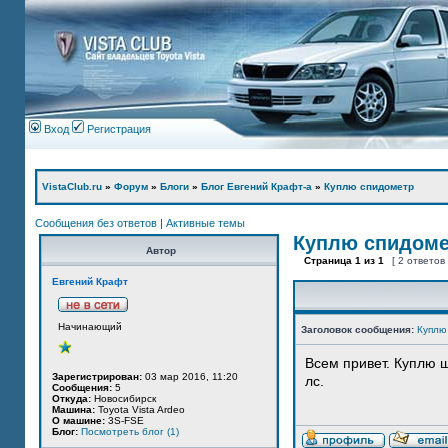
Вход
Регистрация
VistaClub.ru
»
Форум
»
Блоги
»
Блог Евгений Крафт-а
»
Куплю спидометр
Сообщения без ответов
|
Активные темы
Куплю спидом
Автор
Страница
1
из
1
[ 2 ответов
Евгений Крафт
Начинающий
Заголовок сообщения:
Куплю
Всем привет. Куплю 
Зарегистрирован:
03 мар 2016, 11:20
лс.
Сообщения:
5
Откуда:
Новосибирск
Машина:
Toyota Vista Ardeo
О машине:
3S-FSE
Блог:
Посмотреть блог (1)