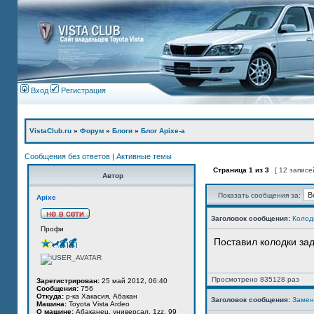
Вход
Регистрация
VistaClub.ru
»
Форум
»
Блоги
»
Блог Apixe-а
Сообщения без ответов
|
Активные темы
Страница
1
из
3
[ 12 записе
Автор
Показать сообщения за:
Apixe
Заголовок сообщения:
Колод
Профи
Поставил колодки за
Просмотрено 835128 раз
Зарегистрирован:
25 май 2012, 06:40
Сообщения:
756
Откуда:
р-ка Хакасия, Абакан
Заголовок сообщения:
Замен
Машина:
Toyota Vista Ardeo
О машине:
Абаканец, универсал, 1zz, 99