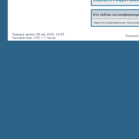
VistaClub.ru
»
Форум
»
Блоги
Кто сейчас на конференц
Зарегистрированные пользов
Текущее время: 09 авг 2026, 14:55
Powered b
Часовой пояс: UTC + 7 часов