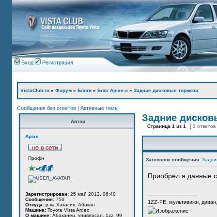
Вход
Регистрация
VistaClub.ru
»
Форум
»
Блоги
»
Блог Apixe-а
»
Задние дисковые тормоза.
Сообщения без ответов
|
Активные темы
Задние дисков
Автор
Страница
1
из
1
[ 3 ответов
Apixe
Профи
Заголовок сообщения:
Задни
Приобрел я данные с
_________________
Зарегистрирован:
25 май 2012, 06:40
Сообщения:
756
1ZZ-FE, мультивижн, диван
Откуда:
р-ка Хакасия, Абакан
Машина:
Toyota Vista Ardeo
О машине:
Абаканец, универсал, 1zz, 99