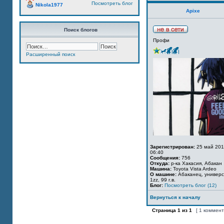
Посмотреть блог
Nikola1977
Apixe
Поиск блогов
Профи
Расширенный поиск
Зарегистрирован:
25 май 201
06:40
Сообщения:
756
Откуда:
р-ка Хакасия, Абакан
Машина:
Toyota Vista Ardeo
О машине:
Абаканец, универс
1zz, 99 г.в.
Блог:
Посмотреть блог (12)
Вернуться к началу
Страница
1
из
1
[ 1 коммен