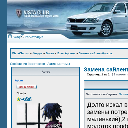
Вход
Регистрация
VistaClub.ru
»
Форум
»
Блоги
»
Блог Apixe-а
»
Замена сайлентблоков.
Сообщения без ответов
|
Активные темы
Замена сайлен
Автор
Страница
1
из
1
[ 1 коммен
Apixe
Профи
Заголовок сообщения:
Замен
Долго искал 
замены потре
маленький),2 
молоток,проф