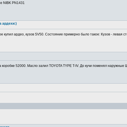
ие NIBK PN1431
а ардехи:)
ре купил ардео, кузов SV50. Состояние примерно было такое: Кузов - левая ст
а коробке 52000. Масло залил TOYOTA TYPE T-IV. До кучи поменял наружные Ш