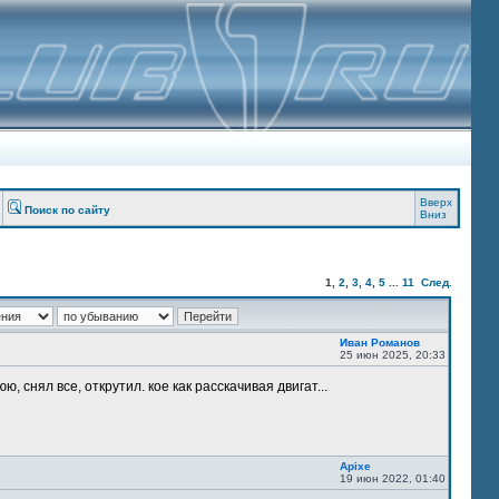
Вверх
Поиск по сайту
Вниз
1
,
2
,
3
,
4
,
5
...
11
След.
Иван Романов
25 июн 2025, 20:33
, снял все, открутил. кое как расскачивая двигат...
Apixe
19 июн 2022, 01:40