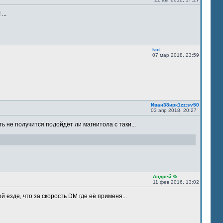
...
kot_
07 мар 2018, 23:59
Иван38ирк1zz:sv50
03 апр 2018, 20:27
ть не получится подойдёт ли магнитола с таки...
Андрей %
11 фев 2016, 13:02
 езде, что за скорость DM где её применя...