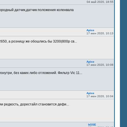
04 май 2020, 18:55
лородный датчик,датчик положения коленвала
Apixe
17 июн 2020, 10:13
 2650, а розницу же обошлись бы 3200(800р св...
Apixe
17 июн 2020, 10:08
утри, без каких либо отложений. Фильтр Vic 11...
Apixe
17 июн 2020, 10:04
ии редкость, дорестайл становится дефи...
bOSE