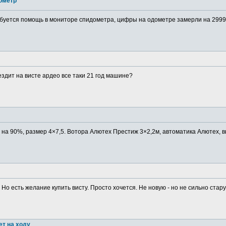
ометр
буется помощь в мониторе спидометра, цифры на одометре замерли на 29999
ездит на висте ардео все таки 21 год машине?
в на 90%, размер 4×7,5. Вотора Алютех Престиж 3×2,2м, автоматика Алютех, в
 Но есть желание купить висту. Просто хочется. Не новую - но не сильно старую
ет на ходу