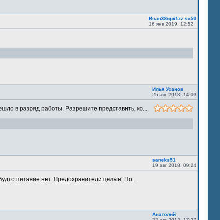
Иван38ирк1zz:sv50
16 янв 2019, 12:52
Илья Усанов
25 авг 2018, 14:09
шло в разряд работы. Разрешите представить, ко...
saneks51
19 авг 2018, 09:24
будто питание нет. Предохранители целые .По...
Анатолий
22 авг 2012, 17:27