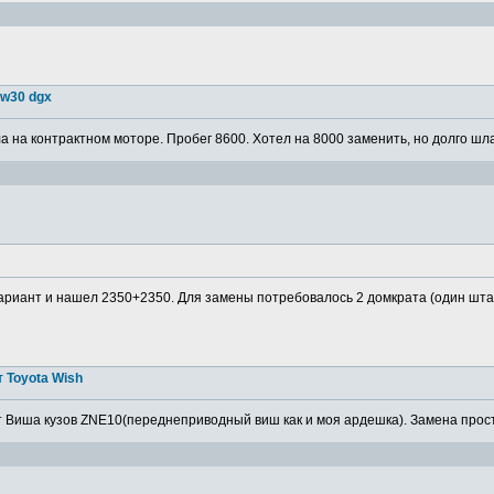
5w30 dgx
 на контрактном моторе. Пробег 8600. Хотел на 8000 заменить, но долго шла
ариант и нашел 2350+2350. Для замены потребовалось 2 домкрата (один штатн
 Toyota Wish
 Виша кузов ZNE10(переднеприводный виш как и моя ардешка). Замена просто,