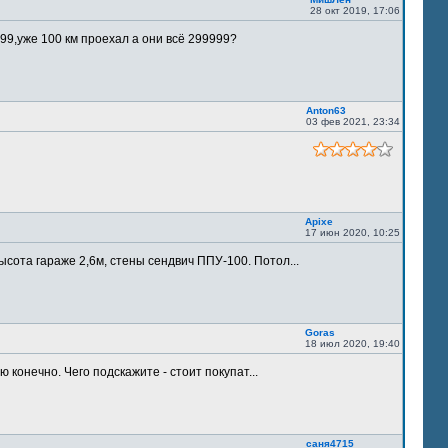
28 окт 2019, 17:06
9,уже 100 км проехал а они всё 299999?
Anton63
03 фев 2021, 23:34
Apixe
17 июн 2020, 10:25
ысота гараже 2,6м, стены сендвич ППУ-100. Потол...
Goras
18 июл 2020, 19:40
 конечно. Чего подскажите - стоит покупат...
саня4715