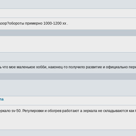
азор?обороты примерно 1000-1200 хх .
 что мое маленькое хобби, наконец-то получило развитие и официально пере
ла
ркало sv-50. Регулировки и обогрев работают а зеркала не складываются как 