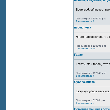
монитор спидометра од
Всем добрый вечер! тре
Просмотрено 116045 раз
1 комментарий
перекличка
много нас осталось кто 
Просмотрено 115996 раз
0 комментариев
Гараж
Кстати, мой гараж, гото
Просмотрено 112349 раз
1 комментарий
Субара-Виста
Езжу ну субаре леснике.
Просмотрено 62691 раз
1 комментарий
Помогите,машина глохн