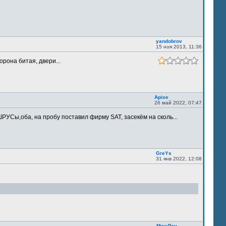
yandobrov
15 ноя 2013, 11:36
орона битая, двери...
Apixe
26 май 2022, 07:47
РУСы,оба, на пробу поставил фирму SAT, засекём на сколь...
GreYs
31 янв 2022, 12:08
МишЛен