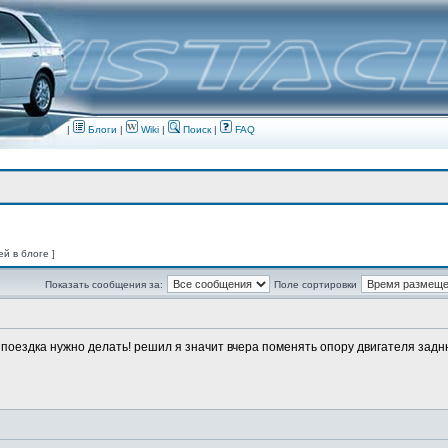
|
Блоги
|
Wiki
|
Поиск
|
FAQ
ей в блоге ]
Показать сообщения за:
Поле сортировки
о поездка нужно делать! решил я значит вчера поменять опору двигателя заднюю