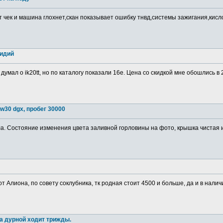
т чек и машина глохнет,скан показывает ошибку тнвд,системы зажигания,кис
ридий
 думал о ik20tt, но по каталогу показали 16е. Цена со скидкой мне обошлись в
w30 dgx, пробег 30000
. Состояние изменения цвета заливной горловины на фото, крышка чистая изн
от Алиона, по совету соклубника, тк родная стоит 4500 и больше, да и в налич
а дурной ходит трижды.