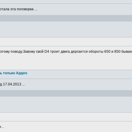
ала эта поговорка ...
о этому поводу.Завожу свой D4 троит двига дергается обороты 650 и 850 бывае
ь только Ардео
 17.04.2013 ...
...