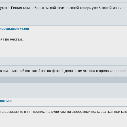
ток !!! Решил таки набросать свой отчет о своей теперь уже бывшей машине ! 
о выкрашен кузов
ят по местам...
а с магнитолой вот такой как на фото 1 ,дело в том что она сгорела и перепоя
оваться
а расскажите о типтронике на руле какими скоростями пользоваться при какой