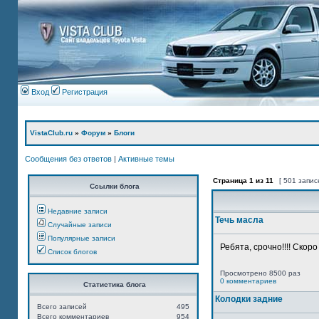
Вход
Регистрация
VistaClub.ru
»
Форум
»
Блоги
Сообщения без ответов
|
Активные темы
Страница
1
из
11
[ 501 запис
Ссылки блога
Недавние записи
Течь масла
Случайные записи
Популярные записи
Ребята, срочно!!!! Скор
Список блогов
Просмотрено 8500 раз
0 комментариев
Статистика блога
Колодки задние
Всего записей
495
Всего комментариев
954