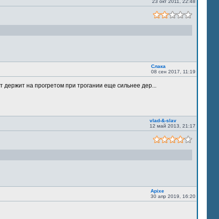
23 окт 2011, 22:48
Слака
08 сен 2017, 11:19
т держит на прогретом при трогании еще сильнее дер...
vlad-&-slav
12 май 2013, 21:17
Apixe
30 апр 2019, 16:20