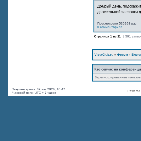
Добрый день, подскажит
дроссельной заслонки дв
Просмотрено 530298 раз
0 комментариев
Страница
1
из
11
[ 501 запис
VistaClub.ru
»
Форум
»
Блоги
Кто сейчас на конференц
Зарегистрированные пользов
Текущее время: 07 авг 2026, 10:47
Powered b
Часовой пояс: UTC + 7 часов