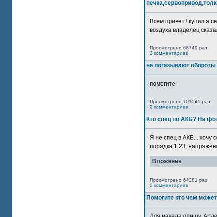
печка,сервопривод,толк
Всем привет ! купил я 
воздуха владелец сказал
Просмотрено 68749 раз
2 комментариев
не погазывают обороты 
помогите
Просмотрено 101541 раз
0 комментариев
Кто спец по АКБ? На ф
Я не спец в АКБ... хочу
порядка 1.23, напряжение
Вложения
Просмотрено 64281 раз
0 комментариев
Помогите кто чем может
Для начала опишу. Арде