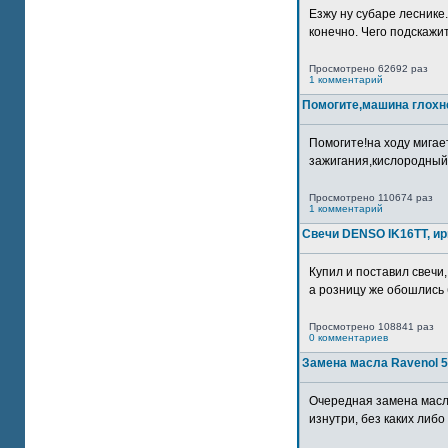
Езжу ну субаре леснике.
конечно. Чего подскажите
Просмотрено 62692 раз
1 комментарий
Помогите,машина глохн
Помогите!на ходу мигае
зажигания,кислородный
Просмотрено 110674 раз
1 комментарий
Свечи DENSO IK16TT, и
Купил и поставил свечи,
а розницу же обошлись б
Просмотрено 108841 раз
0 комментариев
Замена масла Ravenol 5
Очередная замена масл
изнутри, без каких либо 