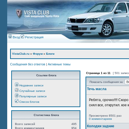
Вход
Регистрация
VistaClub.ru
»
Форум
»
Блоги
Сообщения без ответов
|
Активные темы
Страница
1
из
11
[ 501 запис
Ссылки блога
Показать сообщения за:
Недавние записи
Течь масла
Случайные записи
Популярные записи
Ребята, срочно!!!! Ско
Список блогов
снял все, открутил. кое 
Статистика блога
Просмотрено 8501 раз
0 комментариев
Всего записей
495
Колодки задние
Всего комментариев
954