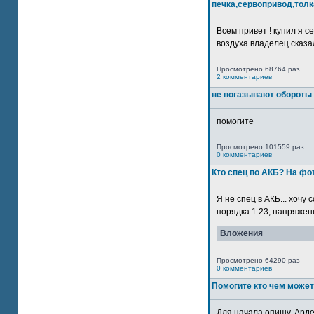
печка,сервопривод,толк
Всем привет ! купил я 
воздуха владелец сказал
Просмотрено 68764 раз
2 комментариев
не погазывают обороты 
помогите
Просмотрено 101559 раз
0 комментариев
Кто спец по АКБ? На ф
Я не спец в АКБ... хочу
порядка 1.23, напряжение
Вложения
Просмотрено 64290 раз
0 комментариев
Помогите кто чем может
Для начала опишу. Арде