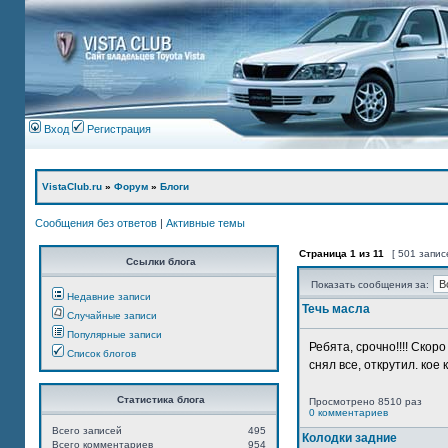
Вход
Регистрация
VistaClub.ru
»
Форум
»
Блоги
Сообщения без ответов
|
Активные темы
Страница
1
из
11
[ 501 запис
Ссылки блога
Показать сообщения за:
Недавние записи
Течь масла
Случайные записи
Популярные записи
Ребята, срочно!!!! Ско
Список блогов
снял все, открутил. кое 
Статистика блога
Просмотрено 8510 раз
0 комментариев
Всего записей
495
Колодки задние
Всего комментариев
954