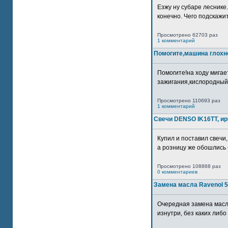
Езжу ну субаре леснике.
конечно. Чего подскажите
Просмотрено 62703 раз
1 комментарий
Помогите,машина глохн
Помогите!на ходу мигае
зажигания,кислородный
Просмотрено 110693 раз
1 комментарий
Свечи DENSO IK16TT, и
Купил и поставил свечи,
а розницу же обошлись б
Просмотрено 108868 раз
0 комментариев
Замена масла Ravenol 5
Очередная замена масл
изнутри, без каких либо 