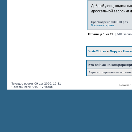
Добрый день, подскажит
дроссельной заслонки дв
Просмотрено 530310 раз
0 комментариев
Страница
1
из
11
[ 501 запис
VistaClub.ru
»
Форум
»
Блоги
Кто сейчас на конференц
Зарегистрированные пользов
Текущее время: 09 авг 2026, 19:31
Powered b
Часовой пояс: UTC + 7 часов