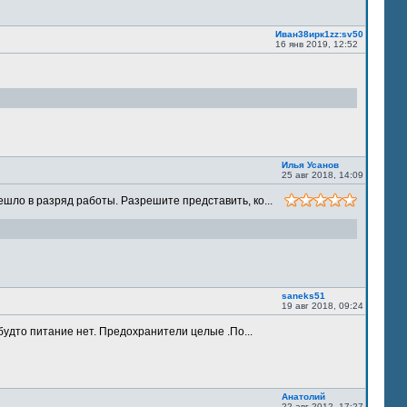
Иван38ирк1zz:sv50
16 янв 2019, 12:52
Илья Усанов
25 авг 2018, 14:09
шло в разряд работы. Разрешите представить, ко...
saneks51
19 авг 2018, 09:24
будто питание нет. Предохранители целые .По...
Анатолий
22 авг 2012, 17:27