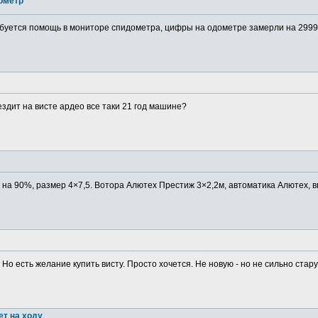
ометр
буется помощь в мониторе спидометра, цифры на одометре замерли на 29999
ездит на висте ардео все таки 21 год машине?
в на 90%, размер 4×7,5. Вотора Алютех Престиж 3×2,2м, автоматика Алютех, в
 Но есть желание купить висту. Просто хочется. Не новую - но не сильно старую
ет на ходу