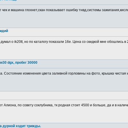
т чек и машина глохнет,скан показывает ошибку тнвд,системы зажигания,кис
ридий
 думал о ik20tt, но по каталогу показали 16е. Цена со скидкой мне обошлись в
w30 dgx, пробег 30000
. Состояние изменения цвета заливной горловины на фото, крышка чистая изн
от Алиона, по совету соклубника, тк родная стоит 4500 и больше, да и в налич
а дурной ходит трижды.