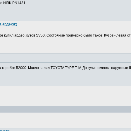
ие NIBK PN1431
а ардехи:)
ре купил ардео, кузов SV50. Состояние примерно было такое: Кузов - левая ст
а коробке 52000. Масло залил TOYOTA TYPE T-IV. До кучи поменял наружные Ш