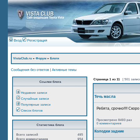
Вход
Регистрация
VistaClub.ru
»
Форум
»
Блоги
Сообщения без ответов
|
Активные темы
Страница
1
из
11
[ 501 запис
Ссылки блога
Недавние записи
Течь масла
Случайные записи
Популярные записи
Ребята, срочно!!!! Скор
Список блогов
Просмотрено 8493 раз
0 комментариев
Статистика блога
Колодки задние
Всего записей
495
Всего комментариев
954