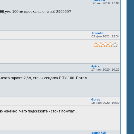
28 окт 2019, 17:06
9,уже 100 км проехал а они всё 299999?
Anton63
03 фев 2021, 23:34
Apixe
17 июн 2020, 10:25
ысота гараже 2,6м, стены сендвич ППУ-100. Потол...
Goras
18 июл 2020, 19:40
 конечно. Чего подскажите - стоит покупат...
саня4715