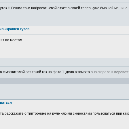
ток !!! Решил таки набросать свой отчет о своей теперь уже бывшей машине ! 
о выкрашен кузов
ят по местам...
а с магнитолой вот такой как на фото 1 ,дело в том что она сгорела и перепоя
оваться
а расскажите о типтронике на руле какими скоростями пользоваться при какой