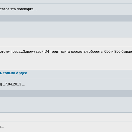
ала эта поговорка ...
о этому поводу.Завожу свой D4 троит двига дергается обороты 650 и 850 бывае
ь только Ардео
 17.04.2013 ...
...