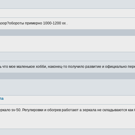
азор?обороты примерно 1000-1200 хх .
 что мое маленькое хобби, наконец-то получило развитие и официально пере
ла
ркало sv-50. Регулировки и обогрев работают а зеркала не складываются как 