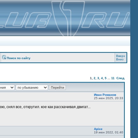
Вверх
Поиск по сайту
Вниз
1
,
2
,
3
,
4
,
5
...
11
След.
Иван Романов
25 июн 2025, 20:33
, снял все, открутил. кое как расскачивая двигат...
Apixe
19 июн 2022, 01:40