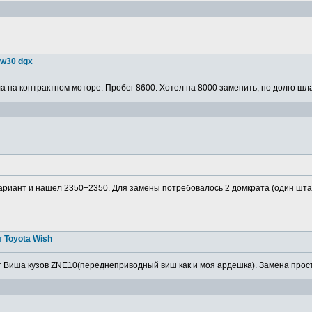
5w30 dgx
 на контрактном моторе. Пробег 8600. Хотел на 8000 заменить, но долго шла
ариант и нашел 2350+2350. Для замены потребовалось 2 домкрата (один штатн
 Toyota Wish
 Виша кузов ZNE10(переднеприводный виш как и моя ардешка). Замена просто,