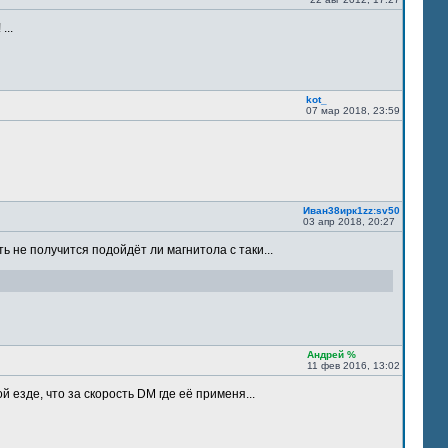
...
kot_
07 мар 2018, 23:59
Иван38ирк1zz:sv50
03 апр 2018, 20:27
ть не получится подойдёт ли магнитола с таки...
Андрей %
11 фев 2016, 13:02
 езде, что за скорость DM где её применя...