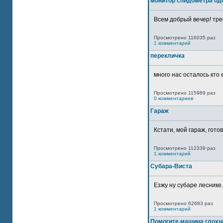
монитор спидометра од
Всем добрый вечер! тре
Просмотрено 116035 раз
1 комментарий
перекличка
много нас осталось кто 
Просмотрено 115989 раз
0 комментариев
Гараж
Кстати, мой гараж, гото
Просмотрено 112339 раз
1 комментарий
Субара-Виста
Езжу ну субаре леснике.
Просмотрено 62683 раз
1 комментарий
Помогите,машина глохн