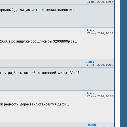
04 май 2020, 18:55
лородный датчик,датчик положения коленвала
Apixe
17 июн 2020, 10:13
 2650, а розницу же обошлись бы 3200(800р св...
Apixe
17 июн 2020, 10:08
утри, без каких либо отложений. Фильтр Vic 11...
Apixe
17 июн 2020, 10:04
ии редкость, дорестайл становится дефи...
bOSE