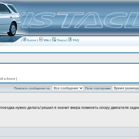
|
Блоги
|
Wiki
|
Поиск
|
FAQ
ей в блоге ]
Показать сообщения за:
Поле сортировки
о поездка нужно делать! решил я значит вчера поменять опору двигателя заднюю