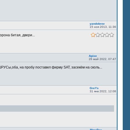
yandobrov
15 ноя 2013, 11:36
орона битая, двери...
Apixe
26 май 2022, 07:47
РУСы,оба, на пробу поставил фирму SAT, засекём на сколь...
GreYs
31 янв 2022, 12:08
МишЛен