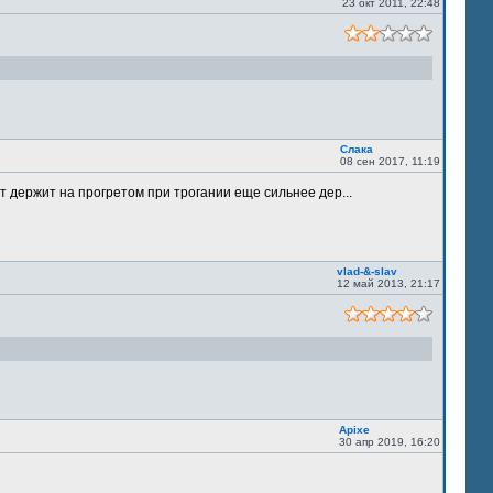
23 окт 2011, 22:48
Слака
08 сен 2017, 11:19
т держит на прогретом при трогании еще сильнее дер...
vlad-&-slav
12 май 2013, 21:17
Apixe
30 апр 2019, 16:20