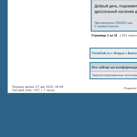
Добрый день, подскажит
дроссельной заслонки дв
Просмотрено 530297 раз
0 комментариев
Страница
1
из
11
[ 501 запис
VistaClub.ru
»
Форум
»
Блоги
Кто сейчас на конференц
Зарегистрированные пользов
Текущее время: 07 авг 2026, 08:48
Powered b
Часовой пояс: UTC + 7 часов