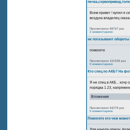
печка,сервопривод,толк
Всем привет ! купил я 
воздуха владелец сказал
Просмотрено 68747 раз
2 комментариев
не погазывают обороты 
помогите
Просмотрено 101539 раз
0 комментариев
Кто спец по АКБ? На ф
Я не спец в АКБ... хочу
порядка 1.23, напряжение
Вложения
Просмотрено 64279 раз
0 комментариев
Помогите кто чем может
Для начала опишу. Арде