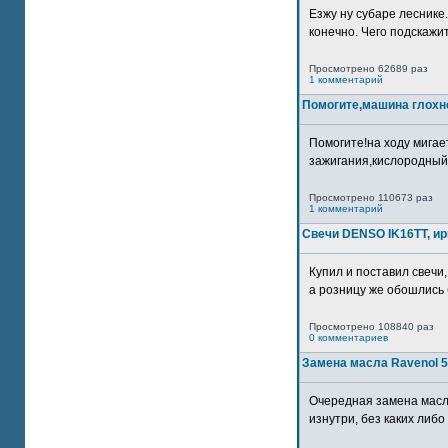
Езжу ну субаре леснике.
конечно. Чего подскажите
Просмотрено 62689 раз
1 комментарий
Помогите,машина глохн
Помогите!на ходу мигае
зажигания,кислородный
Просмотрено 110673 раз
1 комментарий
Свечи DENSO IK16TT, и
Купил и поставил свечи,
а розницу же обошлись б
Просмотрено 108840 раз
0 комментариев
Замена масла Ravenol 5
Очередная замена масл
изнутри, без каких либо 