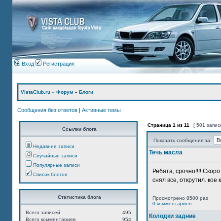
Вход
Регистрация
VistaClub.ru
»
Форум
»
Блоги
Сообщения без ответов
|
Активные темы
Страница
1
из
11
[ 501 запис
Ссылки блога
Показать сообщения за:
Недавние записи
Течь масла
Случайные записи
Популярные записи
Ребята, срочно!!!! Ско
Список блогов
снял все, открутил. кое 
Статистика блога
Просмотрено 8500 раз
0 комментариев
Всего записей
495
Колодки задние
Всего комментариев
954