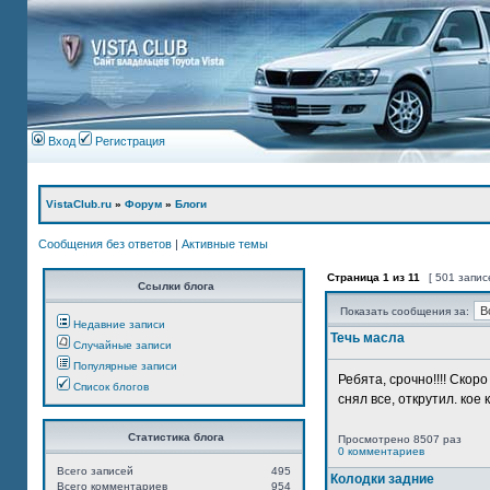
Вход
Регистрация
VistaClub.ru
»
Форум
»
Блоги
Сообщения без ответов
|
Активные темы
Страница
1
из
11
[ 501 запис
Ссылки блога
Показать сообщения за:
Недавние записи
Течь масла
Случайные записи
Популярные записи
Ребята, срочно!!!! Ско
Список блогов
снял все, открутил. кое 
Статистика блога
Просмотрено 8507 раз
0 комментариев
Всего записей
495
Колодки задние
Всего комментариев
954