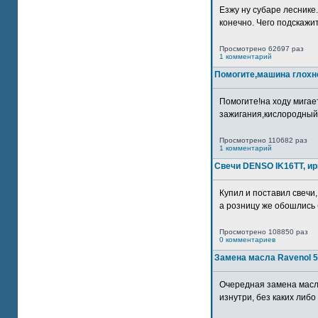
Езжу ну субаре леснике.
конечно. Чего подскажите
Просмотрено 62697 раз
1 комментарий
Помогите,машина глохн
Помогите!на ходу мигае
зажигания,кислородный
Просмотрено 110682 раз
1 комментарий
Свечи DENSO IK16TT, и
Купил и поставил свечи,
а розницу же обошлись б
Просмотрено 108850 раз
0 комментариев
Замена масла Ravenol 5
Очередная замена масл
изнутри, без каких либо 