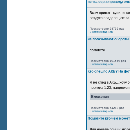
печка,сервопривод,толк
Всем привет ! купил я 
воздуха владелец сказал
Просмотрено 68755 раз
2 комментариев
не погазывают обороты 
помогите
Просмотрено 101549 раз
0 комментариев
Кто спец по АКБ? На ф
Я не спец в АКБ... хочу
порядка 1.23, напряжение
Вложения
Просмотрено 64288 раз
0 комментариев
Помогите кто чем может
Для начала опишу. Арде