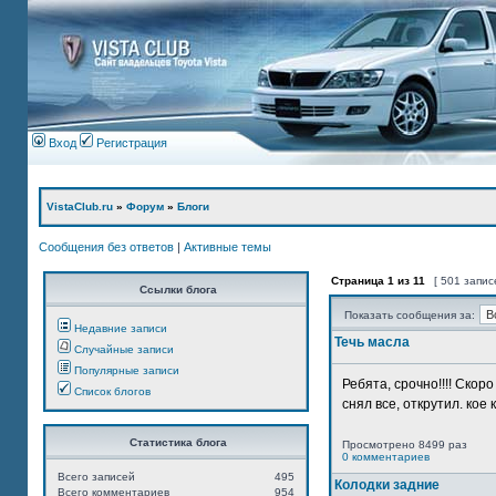
Вход
Регистрация
VistaClub.ru
»
Форум
»
Блоги
Сообщения без ответов
|
Активные темы
Страница
1
из
11
[ 501 запис
Ссылки блога
Показать сообщения за:
Недавние записи
Течь масла
Случайные записи
Популярные записи
Ребята, срочно!!!! Ско
Список блогов
снял все, открутил. кое 
Статистика блога
Просмотрено 8499 раз
0 комментариев
Всего записей
495
Колодки задние
Всего комментариев
954