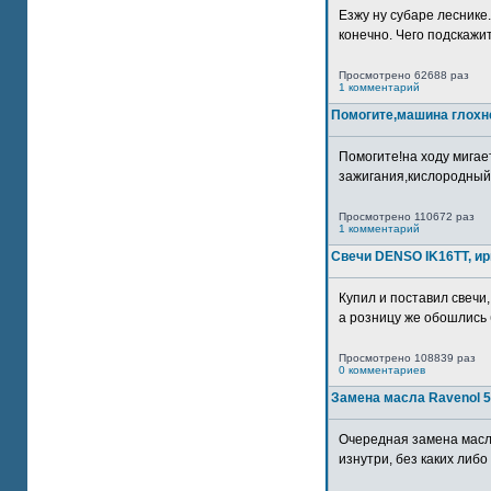
Езжу ну субаре леснике.
конечно. Чего подскажите
Просмотрено 62688 раз
1 комментарий
Помогите,машина глохн
Помогите!на ходу мигае
зажигания,кислородный
Просмотрено 110672 раз
1 комментарий
Свечи DENSO IK16TT, и
Купил и поставил свечи,
а розницу же обошлись б
Просмотрено 108839 раз
0 комментариев
Замена масла Ravenol 5
Очередная замена масл
изнутри, без каких либо 