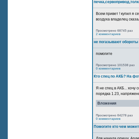
печка,сервопривод,толк
Всем привет ! купил я 
воздуха владелец сказал
Просмотрено 68745 раз
2 комментариев
не погазывают обороты 
помогите
Просмотрено 101538 раз
0 комментариев
Кто спец по АКБ? На ф
Я не спец в АКБ... хочу
порядка 1.23, напряжение
Вложения
Просмотрено 64278 раз
0 комментариев
Помогите кто чем может
Для начала опишу. Арде