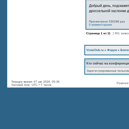
Добрый день, подскажит
дроссельной заслонки дв
Просмотрено 530296 раз
0 комментариев
Страница
1
из
11
[ 501 запис
VistaClub.ru
»
Форум
»
Блоги
Кто сейчас на конференц
Зарегистрированные пользов
Текущее время: 07 авг 2026, 05:36
Powered b
Часовой пояс: UTC + 7 часов