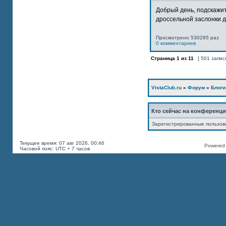
Добрый день, подскажит
дроссельной заслонки дв
Просмотрено 530295 раз
0 комментариев
Страница
1
из
11
[ 501 запис
VistaClub.ru
»
Форум
»
Блоги
Кто сейчас на конференц
Зарегистрированные пользов
Текущее время: 07 авг 2026, 00:46
Powered b
Часовой пояс: UTC + 7 часов