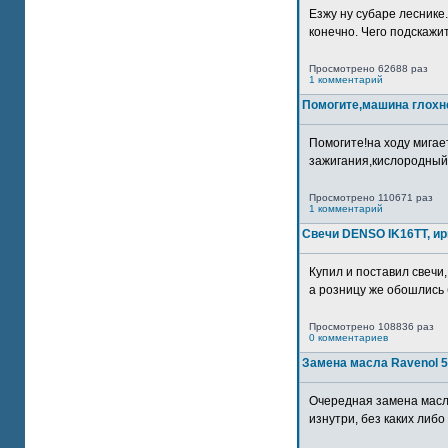
Езжу ну субаре леснике.
конечно. Чего подскажите
Просмотрено 62688 раз
1 комментарий
Помогите,машина глохн
Помогите!на ходу мигае
зажигания,кислородный
Просмотрено 110671 раз
1 комментарий
Свечи DENSO IK16TT, и
Купил и поставил свечи,
а розницу же обошлись б
Просмотрено 108836 раз
0 комментариев
Замена масла Ravenol 5
Очередная замена масл
изнутри, без каких либо 