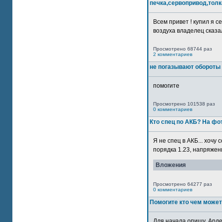
печка,сервопривод,толк
Всем привет ! купил я 
воздуха владелец сказал
Просмотрено 68744 раз
2 комментариев
не погазывают обороты 
помогите
Просмотрено 101538 раз
0 комментариев
Кто спец по АКБ? На ф
Я не спец в АКБ... хочу
порядка 1.23, напряжение
Вложения
Просмотрено 64277 раз
0 комментариев
Помогите кто чем может
Для начала опишу. Арде