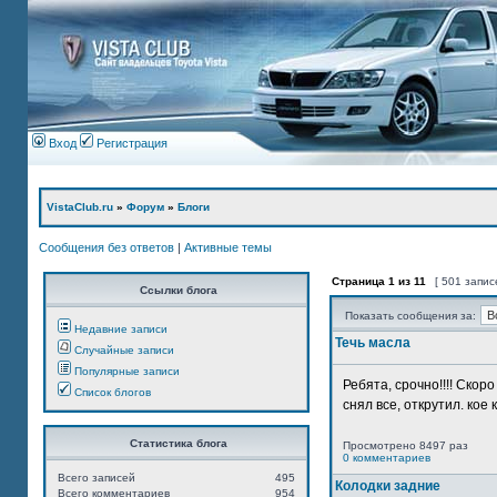
Вход
Регистрация
VistaClub.ru
»
Форум
»
Блоги
Сообщения без ответов
|
Активные темы
Страница
1
из
11
[ 501 запис
Ссылки блога
Показать сообщения за:
Недавние записи
Течь масла
Случайные записи
Популярные записи
Ребята, срочно!!!! Ско
Список блогов
снял все, открутил. кое 
Статистика блога
Просмотрено 8497 раз
0 комментариев
Всего записей
495
Колодки задние
Всего комментариев
954