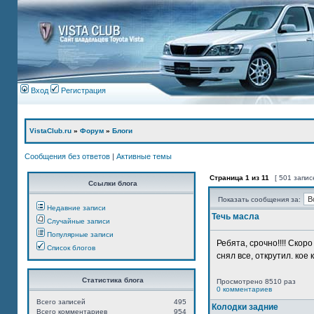
Вход
Регистрация
VistaClub.ru
»
Форум
»
Блоги
Сообщения без ответов
|
Активные темы
Страница
1
из
11
[ 501 запис
Ссылки блога
Показать сообщения за:
Недавние записи
Течь масла
Случайные записи
Популярные записи
Ребята, срочно!!!! Ско
Список блогов
снял все, открутил. кое 
Статистика блога
Просмотрено 8510 раз
0 комментариев
Всего записей
495
Колодки задние
Всего комментариев
954