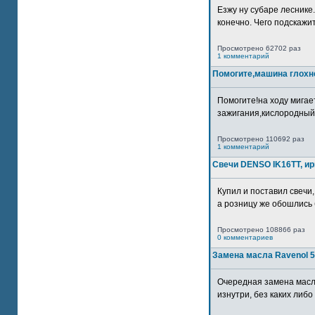
Езжу ну субаре леснике.
конечно. Чего подскажите
Просмотрено 62702 раз
1 комментарий
Помогите,машина глохн
Помогите!на ходу мигае
зажигания,кислородный
Просмотрено 110692 раз
1 комментарий
Свечи DENSO IK16TT, и
Купил и поставил свечи,
а розницу же обошлись б
Просмотрено 108866 раз
0 комментариев
Замена масла Ravenol 5
Очередная замена масл
изнутри, без каких либо 