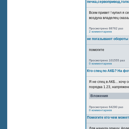
печка,сервопривод,толк
Всем привет ! купил я 
воздуха владелец сказал
Просмотрено 68762 раз
2 комментариев
не погазывают обороты 
помогите
Просмотрено 101555 раз
0 комментариев
Кто спец по АКБ? На ф
Я не спец в АКБ... хочу
порядка 1.23, напряжение
Вложения
Просмотрено 64290 раз
0 комментариев
Помогите кто чем может
Для начала опишу. Арде